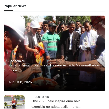
Popular News
BOBONARU
Xanana lansa projetu reabilitasaun estrada Maliana-Kailaku
26Km
August 8, 2026
DESPORTU
DIM 2026 bele inspira ema halo
ezersisiu no adota estilu moris