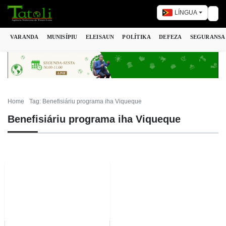
LÍNGUA
Tog
VARANDA
MUNISÍPIU
ELEISAUN
POLÍTIKA
DEFEZA
SEGURANSA
Home
Tag: Benefisiáriu programa iha Viqueque
Benefisiáriu programa iha Viqueque