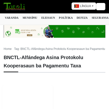
LÍNGUA
Togg
VARANDA
MUNISÍPIU
ELEISAUN
POLÍTIKA
DEFEZA
SEGURANSA
Home
Tag: BNCTL-Alfándega Asina Protokolu Kooperasaun ba Pagamentu T
BNCTL-Alfándega Asina Protokolu
Kooperasaun ba Pagamentu Taxa