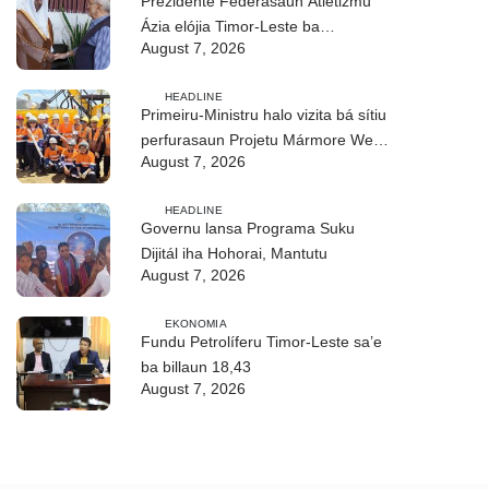
Prezidente Federasaun Atletizmu
Ázia elójia Timor-Leste ba
August 7, 2026
realizasaun DIM 2026
HEADLINE
Primeiru-Ministru halo vizita bá sítiu
perfurasaun Projetu Mármore We-
August 7, 2026
uah iha Ilimanu
HEADLINE
Governu lansa Programa Suku
Dijitál iha Hohorai, Mantutu
August 7, 2026
EKONOMIA
Fundu Petrolíferu Timor-Leste sa’e
ba billaun 18,43
August 7, 2026