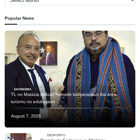
Popular News
EKONOMIA
TL no Malázia diskute hemetin kooperasaun iha área
turizmu no edukasaun
August 7, 2026
DESPORTU