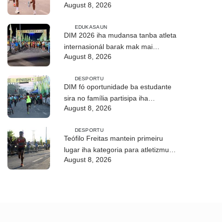
August 8, 2026
dezenvolve kapasidade
EDUKASAUN
DIM 2026 iha mudansa tanba atleta
internasionál barak mak mai
August 8, 2026
partisipa
DESPORTU
DIM fó oportunidade ba estudante
sira no família partisipa iha
August 8, 2026
ambiente saudável
DESPORTU
Teófilo Freitas mantein primeiru
lugar iha kategoria para atletizmu
August 8, 2026
10Km iha DIM