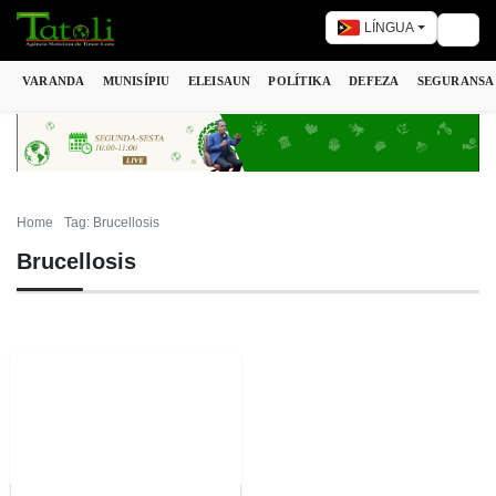
LÍNGUA
Togg
VARANDA
MUNISÍPIU
ELEISAUN
POLÍTIKA
DEFEZA
SEGURANSA
Home
Tag: Brucellosis
Brucellosis