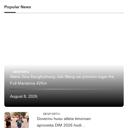
Popular News
DESPORTU
Atleta Xina Bangliuzhang-Jiali Wang sai primeiru lugar iha
Full Maratona 42Km
August 8, 2026
DESPORTU
Governu husu atleta timoroan
aproveita DIM 2026 hodi