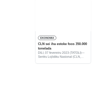
EKONOMIA
CLN sei iha estoke foos 350.000
tonelada
DILI, 07 fevereiru 2023 (TATOLI)—
Sentru Lojístiku Nasional (CLN,
sigla portugés), daudaun ne’e, sei
iha estoke foos iha armajen
nasional hamutuk 350.000 toneleda.