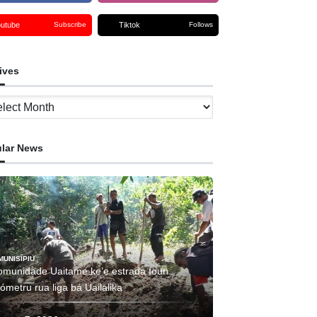
outube
Tiktok
Subscribe
Follows
ives
ves
lar News
MUNISÍPIU
omunidade Uaitame ke’e estrada foun
lómetru rua liga bá Uailalika