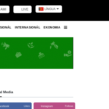
LÍNGUA
 AMI
LIVE
Toggle dark m
SIONÁL
INTERNASIONÁL
EKONOMIA
More
al Media
acebook
Instagram
Likes
Follows