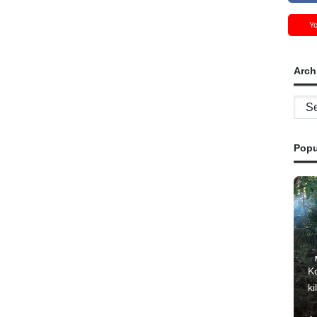
Y
Arch
Archi
Popu
K
ki