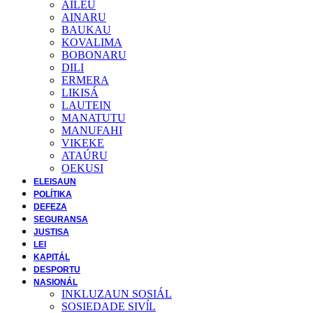
AILEU
AINARU
BAUKAU
KOVALIMA
BOBONARU
DILI
ERMERA
LIKISÁ
LAUTEIN
MANATUTU
MANUFAHI
VIKEKE
ATAÚRU
OEKUSI
ELEISAUN
POLÍTIKA
DEFEZA
SEGURANSA
JUSTISA
LEI
KAPITÁL
DESPORTU
NASIONÁL
INKLUZAUN SOSIÁL
SOSIEDADE SIVĺL