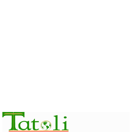
August 7, 2026
HEADLINE
Primeiru-Ministru halo vizita bá sítiu perfurasaun Projetu
Mármore We-uah iha Ilimanu
August 7, 2026
HEADLINE
Governu lansa Programa Suku Dijitál iha Hohorai, Mantutu
August 7, 2026
EKONOMIA
Fundu Petrolíferu Timor-Leste sa’e ba billaun 18,43
August 7, 2026