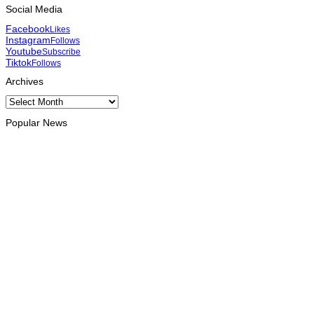
Social Media
Facebook
Likes
Instagram
Follows
Youtube
Subscribe
Tiktok
Follows
Archives
Archives
Popular News
EKONOMIA
TL no Malázia diskute hemetin kooperasaun iha área turizmu
no edukasaun
August 7, 2026
DESPORTU
Prezidente Federasaun Atletizmu Ázia elójia Timor-Leste ba
realizasaun DIM 2026