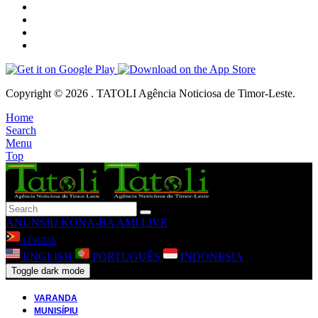
Copyright © 2026 . TATOLI Agência Noticiosa de Timor-Leste.
Home
Search
Menu
Top
ANUNSIU
KONA-BA AMI
LIVE
LÍNGUA
ENGLISH
PORTUGUÊS
INDONESIA
Toggle dark mode
VARANDA
MUNISÍPIU