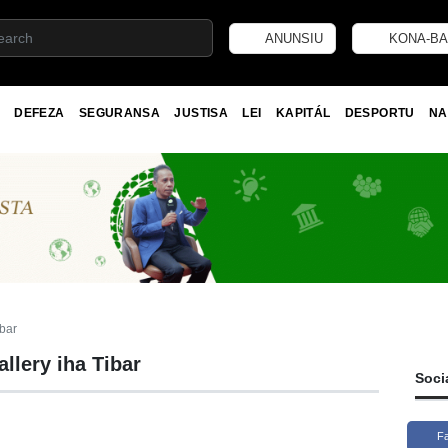
ANUNSIU
KONA-BA
DEFEZA
SEGURANSA
JUSTISA
LEI
KAPITÁL
DESPORTU
NA
ibar
llery iha Tibar
Soci
F