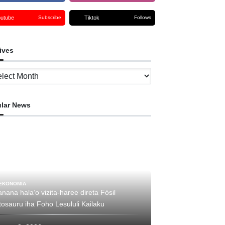
outube
Tiktok
Subscribe
Follows
ives
ves
lar News
EKONOMIA
nana hala’o vizita-haree direta Fósil
tosauru iha Foho Lesululi Kailaku