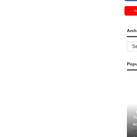
Y
Arch
Archi
Popu
Xa
Ik