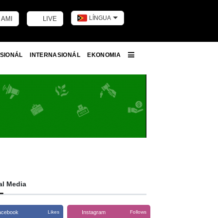
LÍNGUA
 AMI
LIVE
Toggle dark m
SIONÁL
INTERNASIONÁL
EKONOMIA
More
al Media
acebook
Instagram
Likes
Follows