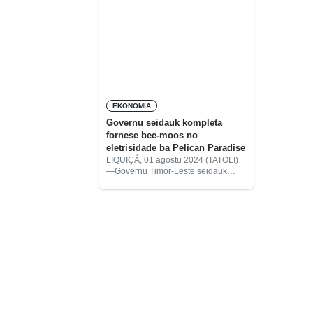
EKONOMIA
Governu seidauk kompleta
fornese bee-moos no
eletrisidade ba Pelican Paradise
LIQUIÇÁ, 01 agostu 2024 (TATOLI)
—Governu Timor-Leste seidauk
kompleta prosesu fornesimentu
sistema bee-moos no eletrisidade
ba projetu Pelican Paradise iha área
Tibar, munisípiu Liquiçá.