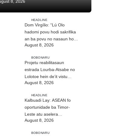
ugust 8, 2026
HEADLINE
Dom Virgílio: “Lú Olo
hadomi povu hodi sakrifika
an ba povu no nasaun ho
August 8, 2026
fuan”
BOBONARU
Projetu reabilitasaun
estrada Lourba-Atsabe no
Lolotoe hein de’it vistu
August 8, 2026
tribunál
HEADLINE
Kalbuadi Lay: ASEAN fo
oportunidade ba Timor-
Leste atu aselera
August 8, 2026
transformasaun ekonómika
BOBONARU