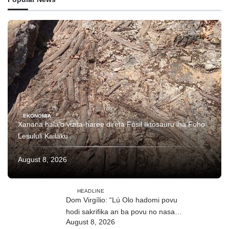
EKONOMIA
Xanana hala’o vizita-haree direta Fósil Iktosauru iha Foho
Lesululi Kailaku
August 8, 2026
HEADLINE
Dom Virgílio: “Lú Olo hadomi povu
hodi sakrifika an ba povu no nasaun
August 8, 2026
ho fuan”