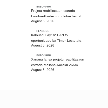
BOBONARU
Projetu reabilitasaun estrada
Lourba-Atsabe no Lolotoe hein de’it
August 8, 2026
vistu tribunál
HEADLINE
Kalbuadi Lay: ASEAN fo
oportunidade ba Timor-Leste atu
August 8, 2026
aselera transformasaun ekonómika
BOBONARU
Xanana lansa projetu reabilitasaun
estrada Maliana-Kailaku 26Km
August 8, 2026