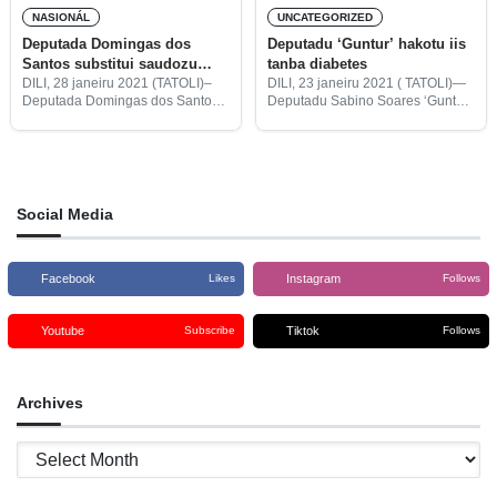
NASIONÁL
UNCATEGORIZED
Deputada Domingas dos
Deputadu ‘Guntur’ hakotu iis
Santos substitui saudozu
tanba diabetes
“Guntur”
DILI, 28 janeiru 2021 (TATOLI)–
DILI, 23 janeiru 2021 ( TATOLI)—
Deputada Domingas dos Santos
Deputadu Sabino Soares ‘Guntur’
hosi Munisípiu Bobonaro mak
hakotu iis iha Hospitál Nasionál
substitui temporária saudozu
Guido Valadares (HNGV) tanba
deputadu Sabino Soares
sofre moras diabetes.
“Guntur”.
Social Media
Facebook
Instagram
Likes
Follows
Youtube
Tiktok
Subscribe
Follows
Archives
Archives