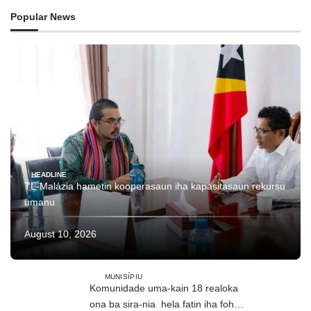
Popular News
HEADLINE
TL-Malázia hametin kooperasaun iha kapasitasaun rekursu
umanu
August 10, 2026
MUNISÍPIU
Komunidade uma-kain 18 realoka
ona ba sira-nia hela fatin iha foho