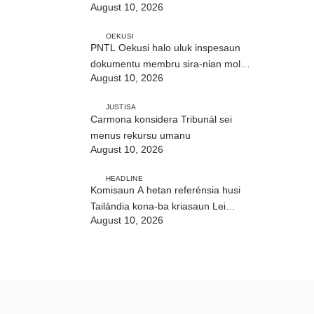
August 10, 2026
Builó okos
OEKUSI
PNTL Oekusi halo uluk inspesaun
dokumentu membru sira-nian molok
August 10, 2026
pasa-revista iha públiku
JUSTISA
Carmona konsidera Tribunál sei
menus rekursu umanu
August 10, 2026
HEADLINE
Komisaun A hetan referénsia husi
Tailándia kona-ba kriasaun Lei
August 10, 2026
Siberkrime