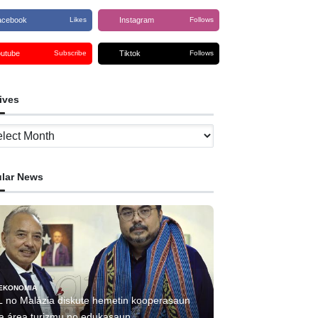
acebook
Instagram
Likes
Follows
outube
Tiktok
Subscribe
Follows
ives
ves
lar News
EKONOMIA
L no Malázia diskute hemetin kooperasaun
ha área turizmu no edukasaun