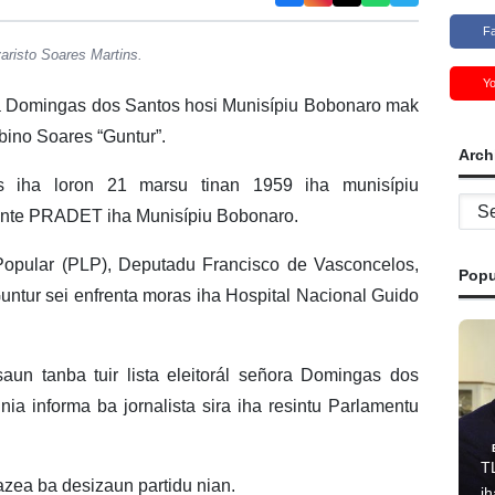
F
risto Soares Martins.
Y
 Domingas dos Santos hosi Munisípiu Bobonaro mak
bino Soares “Guntur”.
Arch
 iha loron 21 marsu tinan 1959 iha munisípiu
Archi
ente PRADET iha Munisípiu Bobonaro.
Popular (PLP), Deputadu Francisco de Vasconcelos,
Popu
untur sei enfrenta moras iha Hospital Nacional Guido
aun tanba tuir lista eleitorál señora Domingas dos
nia informa ba jornalista sira iha resintu Parlamentu
T
azea ba desizaun partidu nian.
i