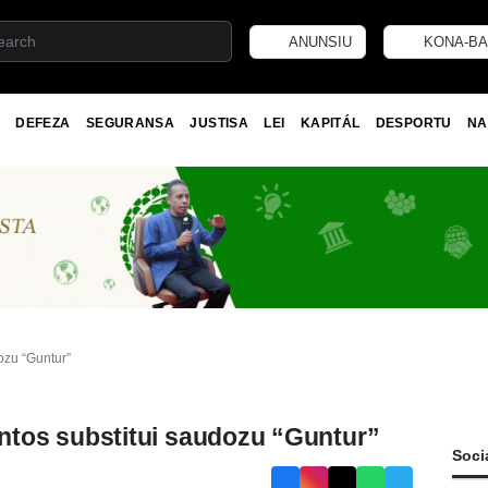
ANUNSIU
KONA-BA
DEFEZA
SEGURANSA
JUSTISA
LEI
KAPITÁL
DESPORTU
NA
zu “Guntur”
tos substitui saudozu “Guntur”
Soci