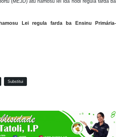
ortu (MEJD) atu hamosu lei ida hodi regula farda ba
mosu Lei regula farda ba Ensinu Primária-
Substitui