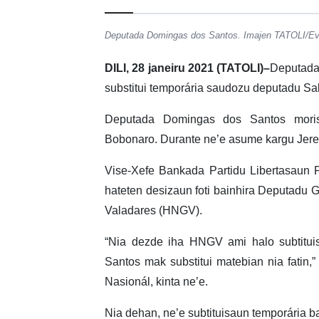
Deputada Domingas dos Santos. Imajen TATOLI/Eva
DILI, 28 janeiru 2021 (TATOLI)–
Deputada
substitui temporária saudozu deputadu Sa
Deputada Domingas dos Santos moris
Bobonaro. Durante ne’e asume kargu Jer
Vise-Xefe Bankada Partidu Libertasaun 
hateten desizaun foti bainhira Deputadu G
Valadares (HNGV).
“Nia dezde iha HNGV ami halo subtituis
Santos mak substitui matebian nia fatin,” 
Nasionál, kinta ne’e.
Nia dehan, ne’e subtituisaun temporária b