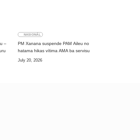
NASIONÁL
ku –
PM Xanana suspende PAM Aileu no
uru
hatama hikas vítima AMA ba servisu
July 20, 2026