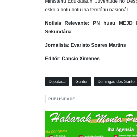
Ministériu Edukasaun, Juventude no Desp
eskola hotu-hotu iha territóriu nasionál.
Notísia Relevante:
PN husu MEJD ha
Sekundária
Jornalista: Evaristo Soares Martins
Editór: Cancio Ximenes
Deputada
Guntur
Domingas dos Santo
PUBLISIDADE