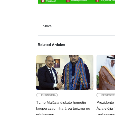
Share
Related Articles
EKONOMIA
DESPORT
TL no Malázia diskute hemetin
Prezidente
kooperasaun iha área turizmu no
Ázia elójia
edukasaun
realizasau