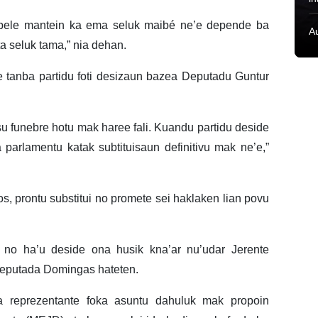
i, bele mantein ka ema seluk maibé ne’e depende ba
A
a seluk tama,” nia dehan.
’e tanba partidu foti desizaun bazea Deputadu Guntur
u funebre hotu mak haree fali. Kuandu partidu deside
 parlamentu katak subtituisaun definitivu mak ne’e,”
, prontu substitui no promete sei haklaken lian povu
in no ha’u deside ona husik kna’ar nu’udar Jerente
Deputada Domingas hateten.
a reprezentante foka asuntu dahuluk mak propoin