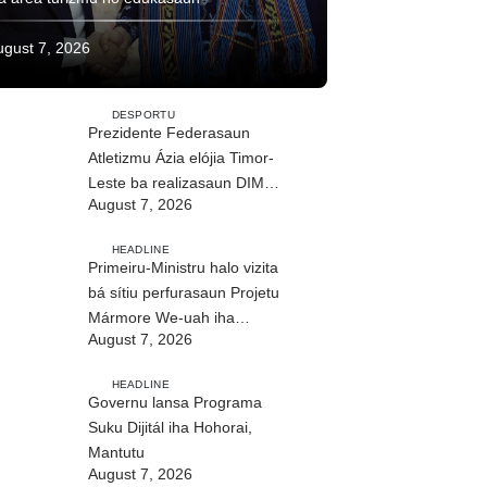
ugust 7, 2026
DESPORTU
Prezidente Federasaun
Atletizmu Ázia elójia Timor-
Leste ba realizasaun DIM
August 7, 2026
2026
HEADLINE
Primeiru-Ministru halo vizita
bá sítiu perfurasaun Projetu
Mármore We-uah iha
August 7, 2026
Ilimanu
HEADLINE
Governu lansa Programa
Suku Dijitál iha Hohorai,
Mantutu
August 7, 2026