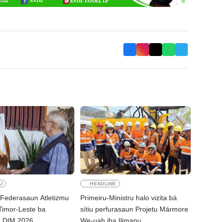
U
HEADLINE
 Federasaun Atletizmu
Primeiru-Ministru halo vizita bá
 Timor-Leste ba
sítiu perfurasaun Projetu Mármore
n DIM 2026
We-uah iha Ilimanu