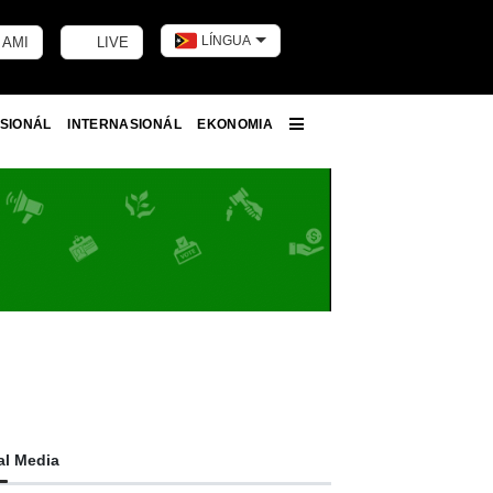
LÍNGUA
 AMI
LIVE
Toggle dark m
SIONÁL
INTERNASIONÁL
EKONOMIA
More
al Media