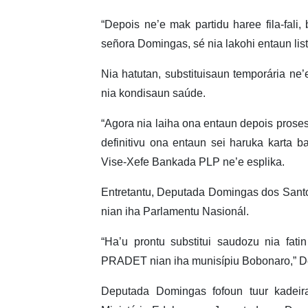
“Depois ne’e mak partidu haree fila-fal
señora Domingas, sé nia lakohi entaun list
Nia hatutan, substituisaun temporária ne
nia kondisaun saúde.
“Agora nia laiha ona entaun depois proses
definitivu ona entaun sei haruka karta ba
Vise-Xefe Bankada PLP ne’e esplika.
Entretantu, Deputada Domingas dos Santos
nian iha Parlamentu Nasionál.
“Ha’u prontu substitui saudozu nia fat
PRADET nian iha munisípiu Bobonaro,” 
Deputada Domingas fofoun tuur kadeir