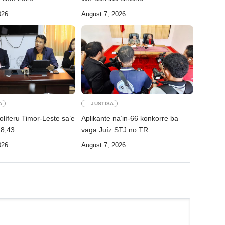
026
August 7, 2026
A
JUSTISA
líferu Timor-Leste sa’e
Aplikante na’in-66 konkorre ba
18,43
vaga Juíz STJ no TR
026
August 7, 2026