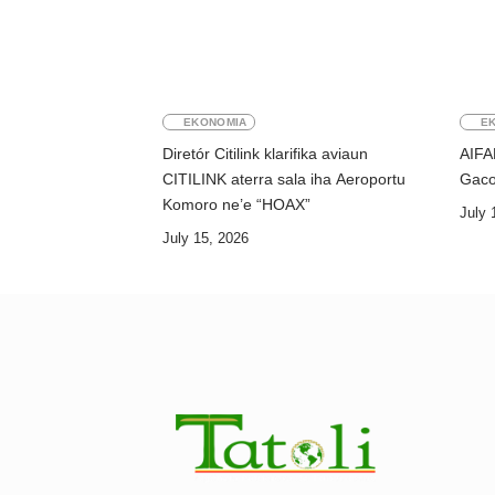
EKONOMIA
E
Diretór Citilink klarifika aviaun
AIFA
CITILINK aterra sala iha Aeroportu
Gaco
Komoro ne’e “HOAX”
July 
July 15, 2026