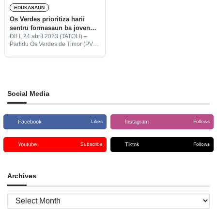
EDUKASAUN
Os Verdes prioritiza harii
sentru formasaun ba joven
dezempregu
DILI, 24 abríl 2023 (TATOLI) –
Partidu Os Verdes de Timor (PVT)
hatuur ninia programa prioridade
ida maka sei harii sentru
formasaun adekuadu partidu nian
iha munisipiu Aileu hodi
Social Media
Facebook
Instagram
Likes
Follows
Youtube
Tiktok
Subscribe
Follows
Archives
Archives