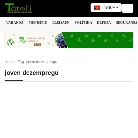
LÍNGUA
Togg
VARANDA
MUNISÍPIU
ELEISAUN
POLÍTIKA
DEFEZA
SEGURANSA
Home
Tag: joven dezempregu
joven dezempregu