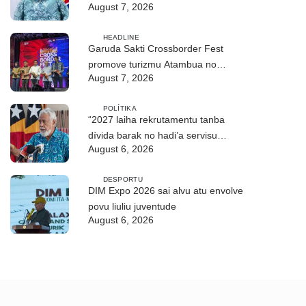
August 7, 2026
ASEAN
HEADLINE
Garuda Sakti Crossborder Fest
promove turizmu Atambua no
August 7, 2026
hametin relasaun TL–Indonézia
POLÍTIKA
“2027 laiha rekrutamentu tanba
dívida barak no hadi’a servisu
August 6, 2026
bazeia ba grau”
DESPORTU
DIM Expo 2026 sai alvu atu envolve
povu liuliu juventude
August 6, 2026