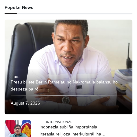
Popular News
DILI
Presu billete Berlin Ramelau no Nakroma la balansu ho
despeza ba ró
August 7, 2026
INTERNASIONÁL
Indonézia subliña importánsia
literasia relijioza interkulturál iha