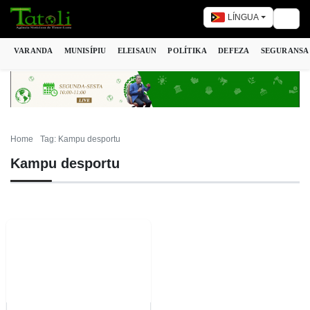
LÍNGUA
Togg
VARANDA
MUNISÍPIU
ELEISAUN
POLÍTIKA
DEFEZA
SEGURANSA
Home
Tag: Kampu desportu
Kampu desportu