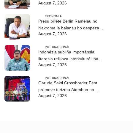
August 7, 2026
EKONOMIA
Presu billete Berlin Ramelau no
Nakroma la balansu ho despeza ba
August 7, 2026
ró
INTERNASIONÁL
Indonézia subliña importánsia
literasia relijioza interkulturál iha
August 7, 2026
ASEAN
INTERNASIONÁL
Garuda Sakti Crossborder Fest
promove turizmu Atambua no
August 7, 2026
hametin relasaun TL–Indonézia