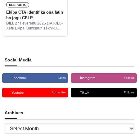
DESPORTU
Ekipa CTA identifika ona fatin
ba jogu CPLP
DILI, 27 Fevereiru 2025 (TATOLI)-
Xefe Ekipa Komisaun Tékniku
Apoiu (CTA-sigla portugés), ba
jogu entre Komunidade Nasaun
ko’alia lian-portugés (CPLP, sigla
portugés), Jorge de Carvalho,
hateten ekipa CTA identifika ona
Social Media
Facebook
Instagram
Likes
Follows
Youtube
Tiktok
Subscribe
Follows
Archives
Archives