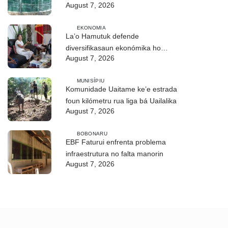
August 7, 2026
Lakluta, komunidade hahú asesu
EKONOMIA
La’o Hamutuk defende
diversifikasaun ekonómika ho
August 7, 2026
prioridade ba setór agrikultura
MUNISÍPIU
Komunidade Uaitame ke’e estrada
foun kilómetru rua liga bá Uailalika
August 7, 2026
BOBONARU
EBF Faturui enfrenta problema
infraestrutura no falta manorin
August 7, 2026