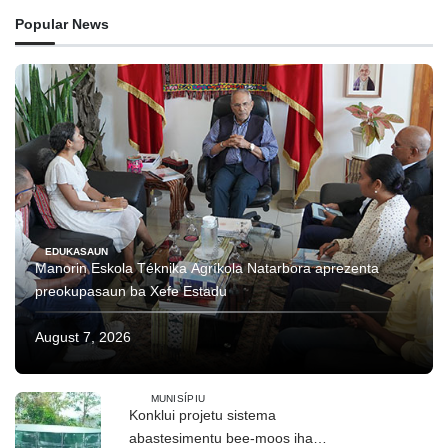
Popular News
EDUKASAUN
Manorin Eskola Téknika Agríkola Natarbora aprezenta
preokupasaun ba Xefe Estadu
August 7, 2026
MUNISÍPIU
Konklui projetu sistema
abastesimentu bee-moos iha