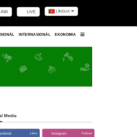
LÍNGUA
 AMI
LIVE
Toggle dark m
SIONÁL
INTERNASIONÁL
EKONOMIA
More
al Media
acebook
Instagram
Likes
Follows