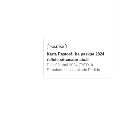
POLÍTIKA
Karta Pastorál ba paskua 2024
reflete situasaun atuál
DILI, 03 abril 2024 (TATOLI)–
Deputadu husi bankada Partidu
Demokrátiku (PD) iha Parlamentu
Nasionál (PN), António da
Conceição ‘Kalohan’, hateten Karta
Pastorál husi Igreja Katólika ba
Paskua 2024 nenian relfete