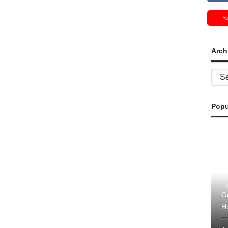
Y
Arch
Archi
Popu
G
H