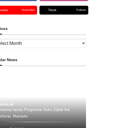
outube
Tiktok
Subscribe
Follows
ives
ves
lar News
HEADLINE
overnu lansa Programa Suku Dijitál iha
ohorai, Mantutu