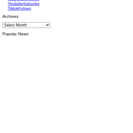
Youtube
Subscribe
Tiktok
Follows
Archives
Archives
Popular News
EKONOMIA
Xanana hala’o vizita-haree direta Fósil Iktosauru iha Foho Lesul
August 8, 2026
HEADLINE
Dom Virgílio: “Lú Olo hadomi povu hodi sakrifika an ba povu n
August 8, 2026
BOBONARU
Projetu reabilitasaun estrada Lourba-Atsabe no Lolotoe hein de’i