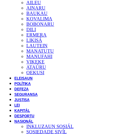
AILEU
AINARU
BAUKAU
KOVALIMA
BOBONARU
DILI
ERMERA
LIKISÁ
LAUTEIN
MANATUTU
MANUFAHI
VIKEKE
ATAÚRU
OEKUSI
ELEISAUN
POLÍTIKA
DEFEZA
SEGURANSA
JUSTISA
LEI
KAPITÁL
DESPORTU
NASIONÁL
INKLUZAUN SOSIÁL
SOSIEDADE SIVĺL