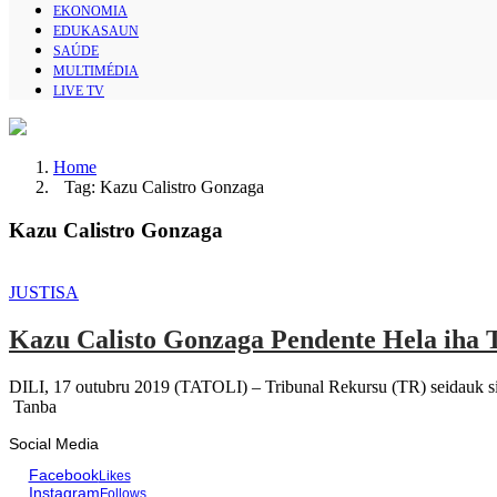
EKONOMIA
EDUKASAUN
SAÚDE
MULTIMÉDIA
LIVE TV
Home
Tag: Kazu Calistro Gonzaga
Kazu Calistro Gonzaga
JUSTISA
Kazu Calisto Gonzaga Pendente Hela iha
DILI, 17 outubru 2019 (TATOLI) – Tribunal Rekursu (TR) seidauk sim
Tanba
Social Media
Facebook
Likes
Instagram
Follows