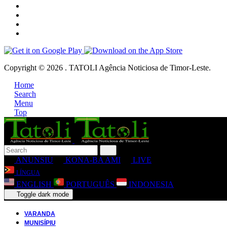
Copyright © 2026 . TATOLI Agência Noticiosa de Timor-Leste.
Home
Search
Menu
Top
ANUNSIU
KONA-BA AMI
LIVE
LÍNGUA
ENGLISH
PORTUGUÊS
INDONESIA
Toggle dark mode
VARANDA
MUNISÍPIU