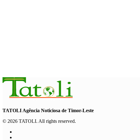
August 8, 2026
HEADLINE
Kalbuadi Lay: ASEAN fo oportunidade ba Timor-Leste atu ase
August 8, 2026
BOBONARU
Xanana lansa projetu reabilitasaun estrada Maliana-Kailaku 2
August 8, 2026
TATOLI Agência Noticiosa de Timor-Leste
© 2026 TATOLI. All rights reserved.