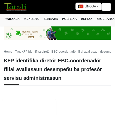
LÍNGUA
Togg
VARANDA
MUNISÍPIU
ELEISAUN
POLÍTIKA
DEFEZA
SEGURANSA
Home
Tag: KFP identifika diretór EBC-coordenadór filial avaliasaun desempeñ
KFP identifika diretór EBC-coordenadór
filial avaliasaun desempeñu ba profesór
servisu administrasaun