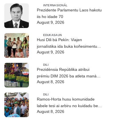
INTERNASIONÁL
Prezidente Parlamentu Laos hakotu
iis ho idade 70
August 9, 2026
EDUKASAUN
Husi Dili bá Pekín: Viajen
jornalístika ida buka koñesimentu
August 9, 2026
foun (Parte I)
DILI
Prezidénsia Repúblika atribui
prémiu DIM 2026 ba atleta manán-
August 8, 2026
na’in sira
DILI
Ramos-Horta husu komunidade
labele tesi ai arbiru no kuidadu bee-
August 8, 2026
matan