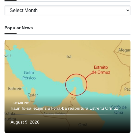
Archives
Popular News
HEADLINE
Iraun fó-sai ezijénsia kona-ba reabertura Estreitu Ormuz
August 9, 2026