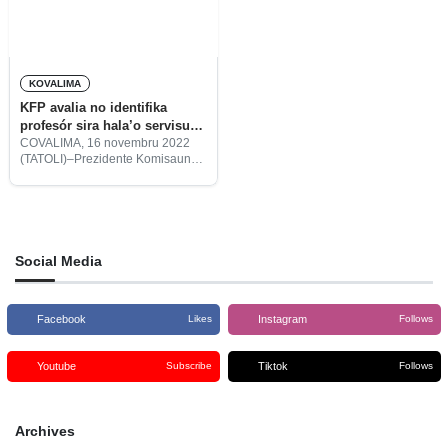
KOVALIMA
KFP avalia no identifika
profesór sira hala’o servisu
administrasaun iha AMC
COVALIMA, 16 novembru 2022
(TATOLI)–Prezidente Komisaun
Funsaun Públika, Faustino
Cardoso, identifika diretór Eskola
Bázika ho koordenadór filiál halo
avaliasaun dezempeñu ba
profesór sira hala’o servisu
administrasaun iha
Social Media
Administrasaun Munisípiu
Covalima
Facebook
Instagram
Likes
Follows
Youtube
Tiktok
Subscribe
Follows
Archives