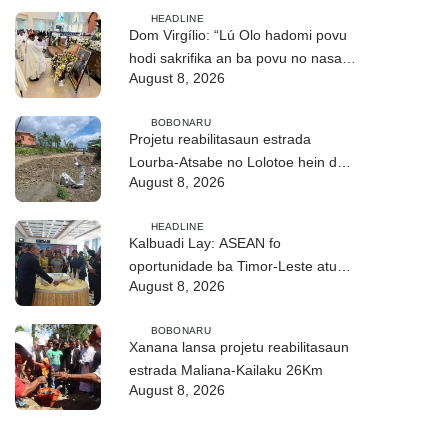
HEADLINE
Dom Virgílio: “Lú Olo hadomi povu
hodi sakrifika an ba povu no nasaun
August 8, 2026
ho fuan”
BOBONARU
Projetu reabilitasaun estrada
Lourba-Atsabe no Lolotoe hein de’it
August 8, 2026
vistu tribunál
HEADLINE
Kalbuadi Lay: ASEAN fo
oportunidade ba Timor-Leste atu
August 8, 2026
aselera transformasaun ekonómika
BOBONARU
Xanana lansa projetu reabilitasaun
estrada Maliana-Kailaku 26Km
August 8, 2026