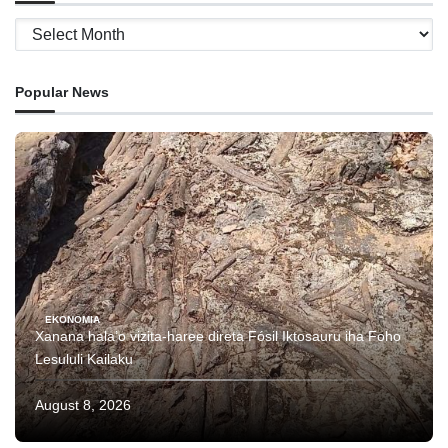
Archives
Popular News
EKONOMIA
Xanana hala’o vizita-haree direta Fósil Iktosauru iha Foho
Lesululi Kailaku
August 8, 2026