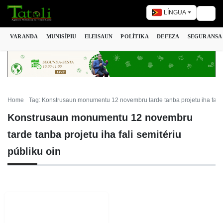
LÍNGUA
Togg
VARANDA
MUNISÍPIU
ELEISAUN
POLÍTIKA
DEFEZA
SEGURANSA
Home
Tag: Konstrusaun monumentu 12 novembru tarde tanba projetu iha fali s
Konstrusaun monumentu 12 novembru
tarde tanba projetu iha fali semitériu
públiku oin