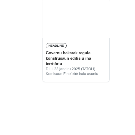
HEADLINE
Governu hakarak regula
konstrusaun edifísiu iha
territóriu
DILI, 23 janeiru 2025 (TATOLI)–
Komisaun E ne’ebé trata asuntu
Infraestrutura iha Parlamentu
Nasionál (PN) halo audiénsia
públika ho entidade relevante sira
ba proposta-lei númeru 9/VI (1a)
Medida Tutela Legalidade