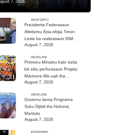
ugust 7, 2026
DESPORTU
Prezidente Federasaun
Atletizmu Ázia elójia Timor-
Leste ba realizasaun DIM
August 7, 2026
2026
HEADLINE
Primeiru-Ministru halo vizita
bá sítiu perfurasaun Projetu
Mármore We-uah iha
August 7, 2026
Ilimanu
HEADLINE
Governu lansa Programa
Suku Dijitál iha Hohorai,
Mantutu
August 7, 2026
EKONOMIA