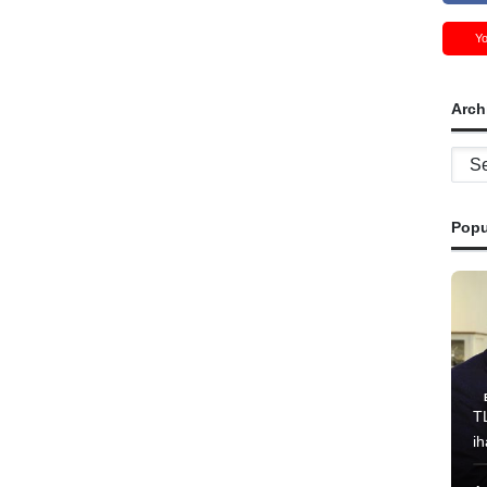
Y
Arch
Archi
Popu
T
i