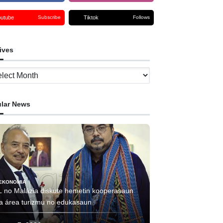
outube
Tiktok
Subscribe
Follows
ives
ves
lar News
EKONOMIA
L no Malázia diskute hemetin kooperasaun
ha área turizmu no edukasaun