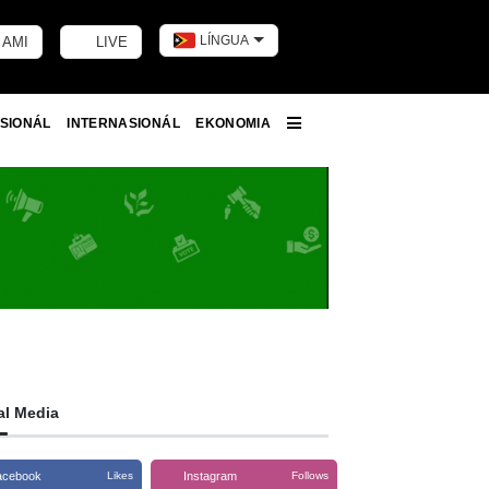
LÍNGUA
 AMI
LIVE
Toggle dark m
SIONÁL
INTERNASIONÁL
EKONOMIA
More
al Media
acebook
Instagram
Likes
Follows