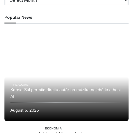
Popular News
HEADLINE
Koreia-Súl permite direitu autór ba múzika ne’ebé kria hosi
AI
August 6, 2026
EKONOMIA