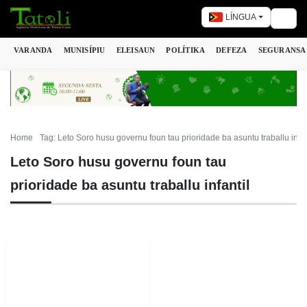
LÍNGUA
Togg
VARANDA
MUNISÍPIU
ELEISAUN
POLÍTIKA
DEFEZA
SEGURANSA
Home
Tag: Leto Soro husu governu foun tau prioridade ba asuntu traballu infan
Leto Soro husu governu foun tau
prioridade ba asuntu traballu infantil