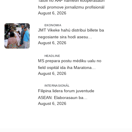
Tatoli no AAP hametin kooperasaun
hodi promove jornalizmu profisionál
August 6, 2026
EKONOMIA
JMT Vikeke hahú distribui billete ba
negosiante sira hodi asesu
August 6, 2026
merkadu Olobai
HEADLINE
MS prepara postu médiku ualu no
field ospitál ida iha Maratona
August 6, 2026
Internasionál Dili
INTERNASIONÁL
Filipina lidera forum juventude
ASEAN: Elaborasaun ba
August 6, 2026
deklarasaun reziliénsia dijitál