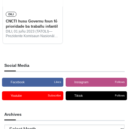
DILI
CNCTI husu Governu foun fó
prioridade ba traballu infantil
DILI, 01 juñu 2023 (TATOLI)—
Prezidente Komisaun Nasionál
Kontra Traballu Infantil (CNCTI,
sigla portugés), Aciceto Leto Soro,
husu Governu foun mai atu fó
prioridade ba asuntu traballu
infantil tanba tuir
Social Media
Facebook
Instagram
Likes
Follows
Youtube
Tiktok
Subscribe
Follows
Archives
Archives