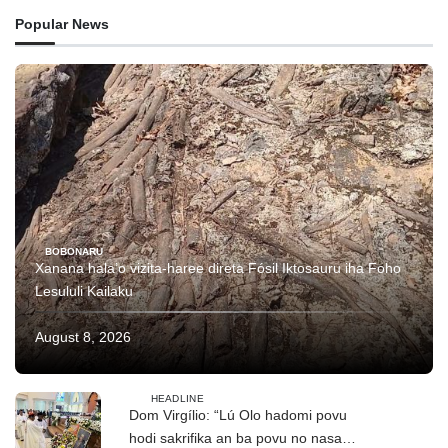
Popular News
BOBONARU
Xanana hala’o vizita-haree direta Fósil Iktosauru iha Foho
Lesululi Kailaku
August 8, 2026
HEADLINE
Dom Virgílio: “Lú Olo hadomi povu
hodi sakrifika an ba povu no nasaun