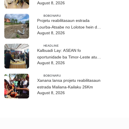
August 8, 2026
ho fuan”
BOBONARU
Projetu reabilitasaun estrada
Lourba-Atsabe no Lolotoe hein de’it
August 8, 2026
vistu tribunál
HEADLINE
Kalbuadi Lay: ASEAN fo
oportunidade ba Timor-Leste atu
August 8, 2026
aselera transformasaun ekonómika
BOBONARU
Xanana lansa projetu reabilitasaun
estrada Maliana-Kailaku 26Km
August 8, 2026