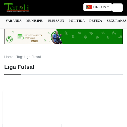
LÍNGUA
Togg
VARANDA
MUNISÍPIU
ELEISAUN
POLÍTIKA
DEFEZA
SEGURANSA
Home
Tag: Liga Futsal
Liga Futsal