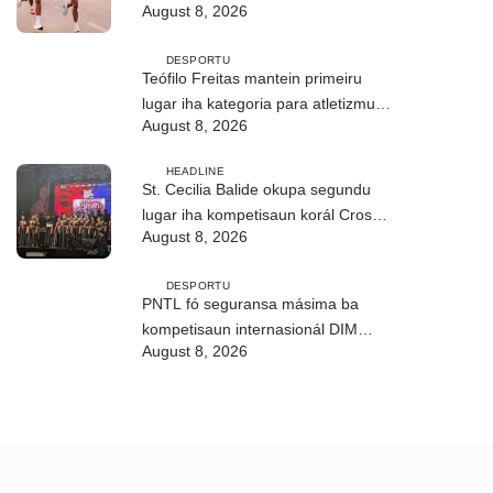
August 8, 2026
dezenvolve kapasidade
DESPORTU
Teófilo Freitas mantein primeiru
lugar iha kategoria para atletizmu
August 8, 2026
10Km iha DIM
HEADLINE
St. Cecilia Balide okupa segundu
lugar iha kompetisaun korál Cross
August 8, 2026
Border Fest 2026 iha Atambua
DESPORTU
PNTL fó seguransa másima ba
kompetisaun internasionál DIM
August 8, 2026
2026