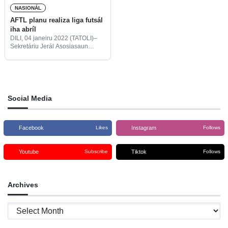
NASIONÁL
AFTL planu realiza liga futsál
iha abríl
DILI, 04 janeiru 2022 (TATOLI)–
Sekretáriu Jerál Asosiasaun
Futsál Timor-Leste (AFTL),
Fernando Baptista, informa, planu
ona atu realiza liga futsál daluluk
iha abril tinan ne’e.
Social Media
Facebook
Instagram
Likes
Follows
Youtube
Tiktok
Subscribe
Follows
Archives
Archives