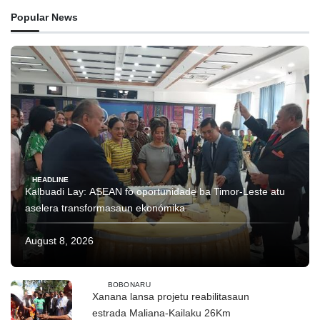
Popular News
HEADLINE
Kalbuadi Lay: ASEAN fo oportunidade ba Timor-Leste atu
aselera transformasaun ekonómika
August 8, 2026
BOBONARU
Xanana lansa projetu reabilitasaun
estrada Maliana-Kailaku 26Km