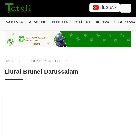
LÍNGUA
Togg
VARANDA
MUNISÍPIU
ELEISAUN
POLÍTIKA
DEFEZA
SEGURANSA
Home
Tag: Liurai Brunei Darussalam
Liurai Brunei Darussalam