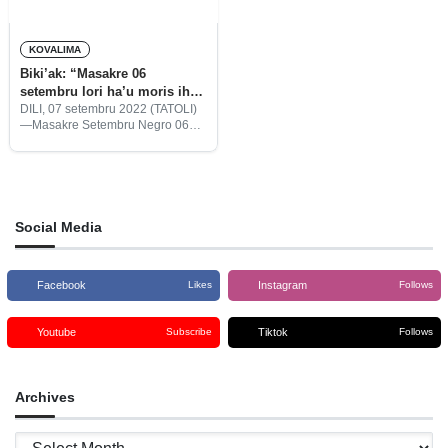
KOVALIMA
Biki’ak: “Masakre 06
setembru lori ha’u moris iha
infernu laran”
DILI, 07 setembru 2022 (TATOLI)
—Masakre Setembru Negro 06
setembru 1999 iha igreja Ave
Maria Suai nu’udar masakre
planeadu ne’ebé akontese hafoin
konsulta popular 30 agostu 1999.
Social Media
Facebook
Instagram
Likes
Follows
Youtube
Tiktok
Subscribe
Follows
Archives
Archives