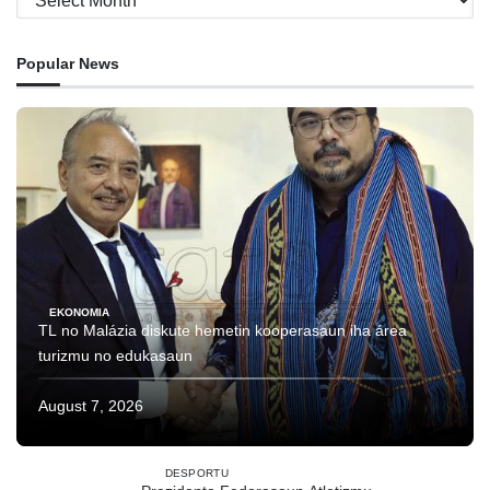
Popular News
EKONOMIA
TL no Malázia diskute hemetin kooperasaun iha área
turizmu no edukasaun
August 7, 2026
DESPORTU