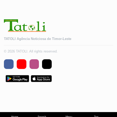
TATOLI Agência Noticiosa de Timor-Leste
© 2026 TATOLI. All rights reserved.
Home
Search
Menu
Top