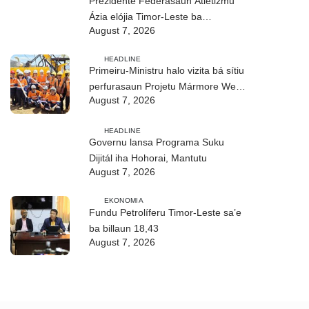
Prezidente Federasaun Atletizmu
Ázia elójia Timor-Leste ba
August 7, 2026
realizasaun DIM 2026
HEADLINE
Primeiru-Ministru halo vizita bá sítiu
perfurasaun Projetu Mármore We-
August 7, 2026
uah iha Ilimanu
HEADLINE
Governu lansa Programa Suku
Dijitál iha Hohorai, Mantutu
August 7, 2026
EKONOMIA
Fundu Petrolíferu Timor-Leste sa’e
ba billaun 18,43
August 7, 2026