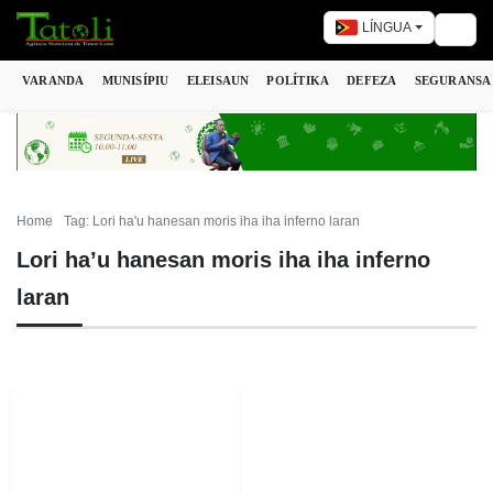
LÍNGUA
Togg
VARANDA
MUNISÍPIU
ELEISAUN
POLÍTIKA
DEFEZA
SEGURANSA
Home
Tag: Lori ha'u hanesan moris iha iha inferno laran
Lori ha’u hanesan moris iha iha inferno
laran