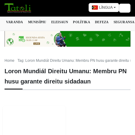
LÍNGUA
Togg
VARANDA
MUNISÍPIU
ELEISAUN
POLÍTIKA
DEFEZA
SEGURANSA
Home
Tag: Loron Mundiál Direitu Umanu: Membru PN husu garante direitu si
Loron Mundiál Direitu Umanu: Membru PN
husu garante direitu sidadaun