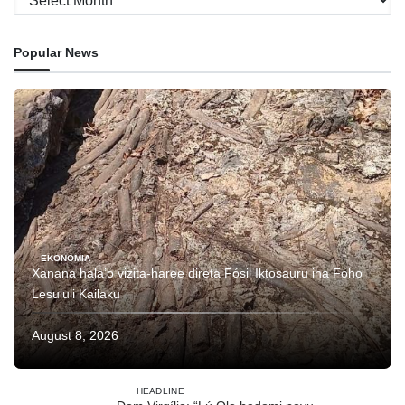
Popular News
EKONOMIA
Xanana hala’o vizita-haree direta Fósil Iktosauru iha Foho
Lesululi Kailaku
August 8, 2026
HEADLINE