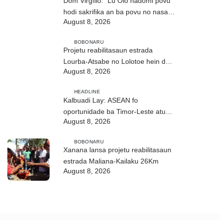
Dom Virgílio: “Lú Olo hadomi povu
hodi sakrifika an ba povu no nasaun
August 8, 2026
ho fuan”
BOBONARU
Projetu reabilitasaun estrada
Lourba-Atsabe no Lolotoe hein de’it
August 8, 2026
vistu tribunál
HEADLINE
Kalbuadi Lay: ASEAN fo
oportunidade ba Timor-Leste atu
August 8, 2026
aselera transformasaun ekonómika
BOBONARU
Xanana lansa projetu reabilitasaun
estrada Maliana-Kailaku 26Km
August 8, 2026