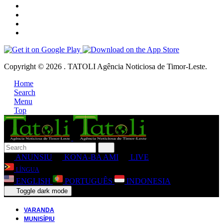
Copyright © 2026 . TATOLI Agência Noticiosa de Timor-Leste.
Home
Search
Menu
Top
ANUNSIU
KONA-BA AMI
LIVE
LÍNGUA
ENGLISH
PORTUGUÊS
INDONESIA
Toggle dark mode
VARANDA
MUNISÍPIU