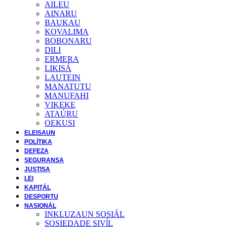
AILEU
AINARU
BAUKAU
KOVALIMA
BOBONARU
DILI
ERMERA
LIKISÁ
LAUTEIN
MANATUTU
MANUFAHI
VIKEKE
ATAÚRU
OEKUSI
ELEISAUN
POLÍTIKA
DEFEZA
SEGURANSA
JUSTISA
LEI
KAPITÁL
DESPORTU
NASIONÁL
INKLUZAUN SOSIÁL
SOSIEDADE SIVĺL