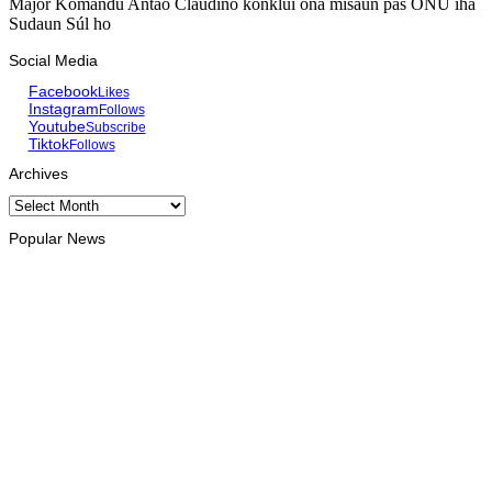
Majór Komandu Antao Claudino konklui ona misaun pás ONU iha
Sudaun Súl ho
Social Media
Facebook
Likes
Instagram
Follows
Youtube
Subscribe
Tiktok
Follows
Archives
Archives
Popular News
EKONOMIA
TL no Malázia diskute hemetin kooperasaun iha área turizmu
no edukasaun
August 7, 2026
DESPORTU