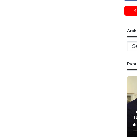
Y
Arch
Archi
Popu
T
i