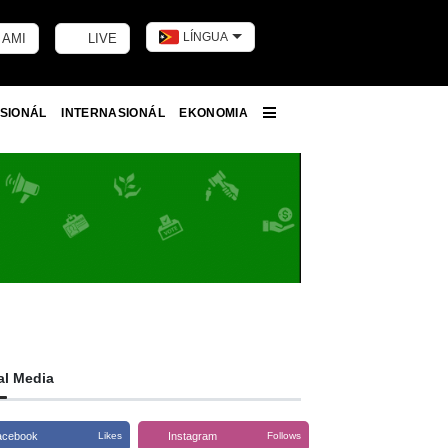
LÍNGUA
 AMI
LIVE
Toggle dark m
SIONÁL
INTERNASIONÁL
EKONOMIA
More
al Media
acebook
Instagram
Likes
Follows