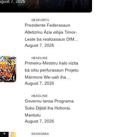
ugust 7, 2026
DESPORTU
Prezidente Federasaun
Atletizmu Ázia elójia Timor-
Leste ba realizasaun DIM
August 7, 2026
2026
HEADLINE
Primeiru-Ministru halo vizita
bá sítiu perfurasaun Projetu
Mármore We-uah iha
August 7, 2026
Ilimanu
HEADLINE
Governu lansa Programa
Suku Dijitál iha Hohorai,
Mantutu
August 7, 2026
EKONOMIA