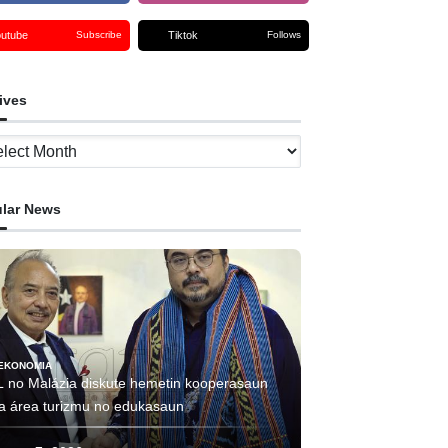
outube
Tiktok
Subscribe
Follows
ives
ves
lar News
EKONOMIA
L no Malázia diskute hemetin kooperasaun
ha área turizmu no edukasaun