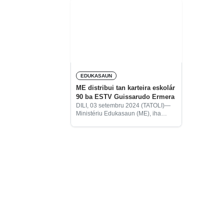
EDUKASAUN
ME distribui tan karteira eskolár
90 ba ESTV Guissarudo Ermera
DILI, 03 setembru 2024 (TATOLI)—
Ministériu Edukasaun (ME), iha
semana kotuk ne’e, distribui karteira
eskolár (meza no kadeira) 90 ba
Eskola Guissarudo Hatulia B, iha
munisípiu Ermera.