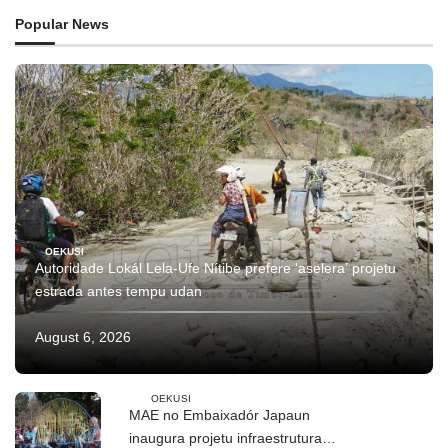
Popular News
OEKUSI
Autoridade Lokál Lela-Ufe Nítibe prefere ‘aselera’ projetu
estrada antes tempu udan
August 6, 2026
OEKUSI
MAE no Embaixadór Japaun
inaugura projetu infraestrutura