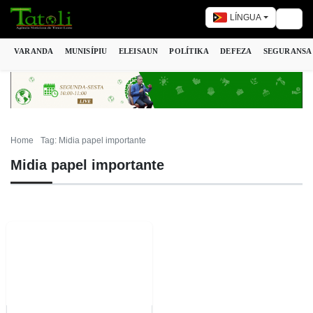
LÍNGUA
Togg
VARANDA
MUNISÍPIU
ELEISAUN
POLÍTIKA
DEFEZA
SEGURANSA
Home
Tag: Midia papel importante
Midia papel importante