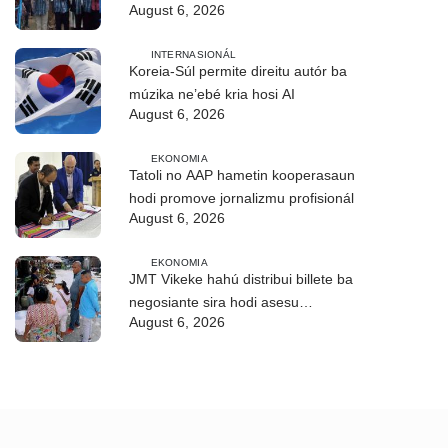
August 6, 2026
CIREP 12 iha Nítibe
INTERNASIONÁL
Koreia-Súl permite direitu autór ba
múzika ne’ebé kria hosi AI
August 6, 2026
EKONOMIA
Tatoli no AAP hametin kooperasaun
hodi promove jornalizmu profisionál
August 6, 2026
EKONOMIA
JMT Vikeke hahú distribui billete ba
negosiante sira hodi asesu
August 6, 2026
merkadu Olobai