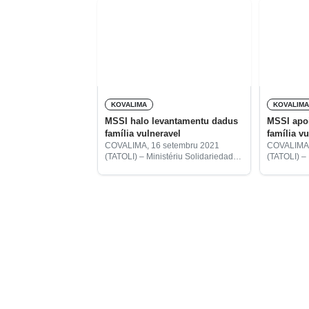
KOVALIMA
KOVALIM
MSSI halo levantamentu dadus
MSSI apoiu foos 
família vulneravel
família v
COVALIMA, 16 setembru 2021
COVALIMA,
(TATOLI) – Ministériu Solidariedade
(TATOLI) – 
Sosiál no Inkluzaun (MSSI)
Sosiál no 
Covalima hahú halo levantamentu
Covalima l
dadus ba família vulneravel iha
Solidaried
Covalima.
iha jullu t
apoiu ona