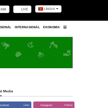
LÍNGUA
 AMI
LIVE
Toggle dark m
SIONÁL
INTERNASIONÁL
EKONOMIA
More
al Media
acebook
Instagram
Likes
Follows