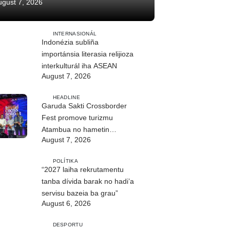
ugust 7, 2026
INTERNASIONÁL
Indonézia subliña
importánsia literasia relijioza
interkulturál iha ASEAN
August 7, 2026
HEADLINE
Garuda Sakti Crossborder
Fest promove turizmu
Atambua no hametin
August 7, 2026
relasaun TL–Indonézia
POLÍTIKA
“2027 laiha rekrutamentu
tanba dívida barak no hadi’a
servisu bazeia ba grau”
August 6, 2026
DESPORTU