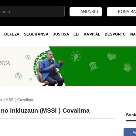
ANUNSIU
KONA-BA
DEFEZA
SEGURANSA
JUSTISA
LEI
KAPITÁL
DESPORTU
NA
aun (MSSI ) Covalima
l no Inkluzaun (MSSI ) Covalima
Soci
F