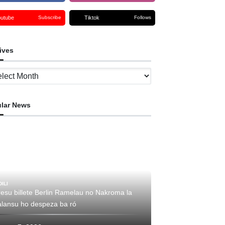
outube
Tiktok
Subscribe
Follows
ives
ves
lar News
DILI
resu billete Berlin Ramelau no Nakroma la
alansu ho despeza ba ró