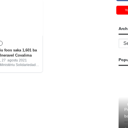
Y
Arch
Archi
A
saka 1,601 ba
ulneravel Covalima
Popu
 27 agostu 2021
Ministériu Solidariedade
Inkluzaun (MSSI )
iuhosi Sentru
ade Sosiál (CSS), hahú
o’o agostu, tinan ne’e, fó
P
b