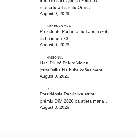
Iraun fó-sai ezijénsia kona-ba
reabertura Estreitu Ormuz
August 9, 2026
INTERNASIONÁL
Prezidente Parlamentu Laos hakotu
iis ho idade 70
August 9, 2026
NASIONÁL
Husi Dili bá Pekín: Viajen
jornalístika ida buka koñesimentu
August 9, 2026
foun (Parte I)
DILI
Prezidénsia Repúblika atribui
prémiu DIM 2026 ba atleta manán-
August 8, 2026
na’in sira