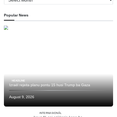
Popular News
HEADLINE
Izraél rejeita planu pontu 15 husi Trump ba Gaza
August 9, 2026
INTERNASIONÁL