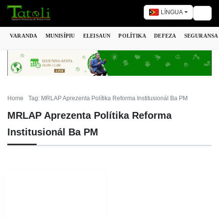
LÍNGUA
Togg
VARANDA
MUNISÍPIU
ELEISAUN
POLÍTIKA
DEFEZA
SEGURANSA
Home
Tag: MRLAP Aprezenta Polítika Reforma Institusionál Ba PM
MRLAP Aprezenta Polítika Reforma
Institusionál Ba PM