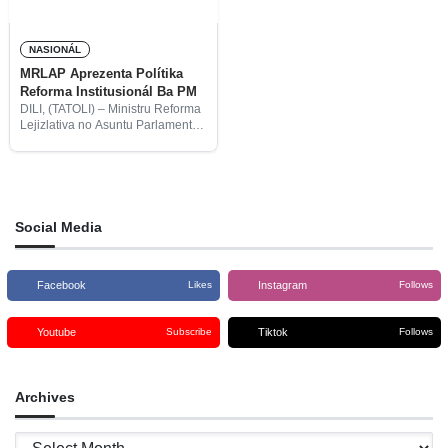
NASIONÁL
MRLAP Aprezenta Polítika
Reforma Institusionál Ba PM
DILI, (TATOLI) – Ministru Reforma
Lejizlativa no Asuntu Parlamentár
(MRLAP), Fidelis Manuel Leite
Magalhães, ohin aprezenta
konseitu polítika ba refórma
modernizasaun institusionál
públika ba Primeiru-Ministru, Taur
Matan Ruak, iha
Social Media
Facebook
Instagram
Likes
Follows
Youtube
Tiktok
Subscribe
Follows
Archives
Archives