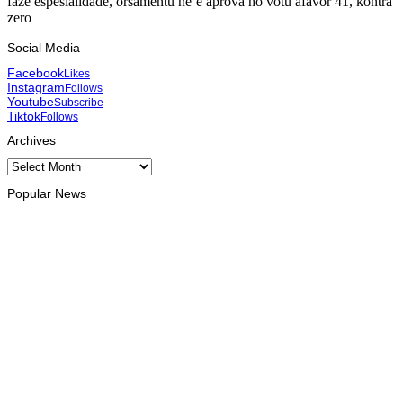
faze espesialidade, orsamentu ne’e aprova ho votu afavór 41, kontra
zero
Social Media
Facebook
Likes
Instagram
Follows
Youtube
Subscribe
Tiktok
Follows
Archives
Archives
Popular News
EKONOMIA
Fundu Petrolíferu Timor-Leste sa’e ba billaun 18,43
August 7, 2026
INTERNASIONÁL
EUA no ASEAN husu libertasaun inkondisionál ba Aung San