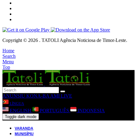
Copyright © 2026 . TATOLI Agência Noticiosa de Timor-Leste.
Home
Search
Menu
Top
ANUNSIU
KONA-BA AMI
LIVE
LÍNGUA
ENGLISH
PORTUGUÊS
INDONESIA
Toggle dark mode
VARANDA
MUNISÍPIU