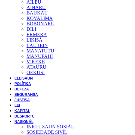
AILEU
AINARU
BAUKAU
KOVALIMA
BOBONARU
DILI
ERMERA
LIKISÁ
LAUTEIN
MANATUTU
MANUFAHI
VIKEKE
ATAÚRU
OEKUSI
ELEISAUN
POLÍTIKA
DEFEZA
SEGURANSA
JUSTISA
LEI
KAPITÁL
DESPORTU
NASIONÁL
INKLUZAUN SOSIÁL
SOSIEDADE SIVĺL