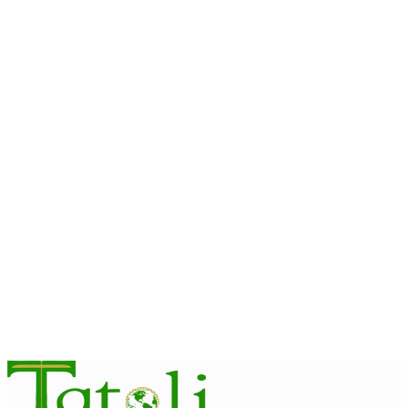
Suu Kyi
August 7, 2026
BAUKAU
SEFOPE realiza feira edukasaun iha Baukau
August 7, 2026
BOBONARU
Aldeia Ritabou inisia limpeza jerál kada semana hodi kuída
ambiente moos
August 7, 2026
INTERNASIONÁL
Bougainville sei proklama independénsia iha 2030
August 7, 2026