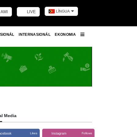
LÍNGUA
 AMI
LIVE
Toggle dark m
SIONÁL
INTERNASIONÁL
EKONOMIA
More
al Media
acebook
Instagram
Likes
Follows