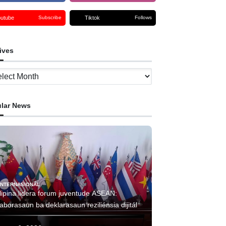
outube
Tiktok
Subscribe
Follows
ives
ves
lar News
INTERNASIONÁL
lipina lidera forum juventude ASEAN:
aborasaun ba deklarasaun reziliénsia dijitál