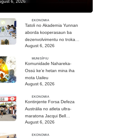
ugust 6, 2026
EKONOMIA
Tatoli no Akademia Yunnan
aborda kooperasaun ba
dezenvolvimentu no troka
August 6, 2026
informasaun
MUNISÍPIU
Komunidade Nahareka-
Ossú ke’e hetan mina iha
mota Uaileu
August 6, 2026
EKONOMIA
Kontinjente Forsa Defeza
Austrália no atleta ultra-
maratona Jacqui Bell
August 6, 2026
partisipa DIM 2026
EKONOMIA