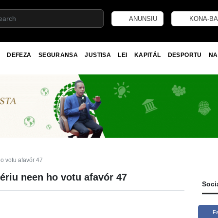
ANUNSIU
KONA-BA
DEFEZA
SEGURANSA
JUSTISA
LEI
KAPITÁL
DESPORTU
NA
o votu afavór 47
ériu neen ho votu afavór 47
Soci
F