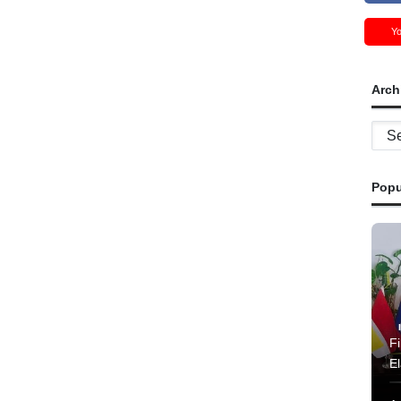
Y
Arch
Archi
Popu
Fi
El