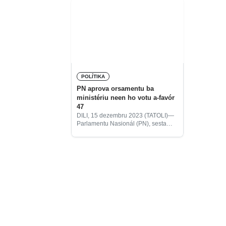
POLÍTIKA
PN aprova orsamentu ba
ministériu neen ho votu a-favór
47
DILI, 15 dezembru 2023 (TATOLI)—
Parlamentu Nasionál (PN), sesta
ne’e, aprova proposta Orsamentu
Jerál Estadu (OJE) 2024 ba
ministériu neen ho votu afavór 47.