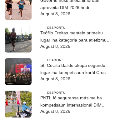
Governu husu atleta timoroan
aproveita DIM 2026 hodi
August 8, 2026
dezenvolve kapasidade
DESPORTU
Teófilo Freitas mantein primeiru
lugar iha kategoria para atletizmu
August 8, 2026
10Km iha DIM
HEADLINE
St. Cecilia Balide okupa segundu
lugar iha kompetisaun korál Cross
August 8, 2026
Border Fest 2026 iha Atambua
DESPORTU
PNTL fó seguransa másima ba
kompetisaun internasionál DIM
August 8, 2026
2026