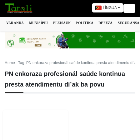
LÍNGUA
Togg
VARANDA
MUNISÍPIU
ELEISAUN
POLÍTIKA
DEFEZA
SEGURANSA
Home
Tag: PN enkoraza profesionál saúde kontinua presta atendimentu di’ak
PN enkoraza profesionál saúde kontinua
presta atendimentu di’ak ba povu