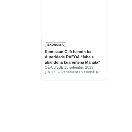
EKONOMIA
Komisaun C fó hanoin ba
Autoridade RAEOA “labele
abandona kuarentena Mahata”
OÉ-CUSSE 15 setembru 2023
(TATOLI – Parlamentu Nasionál (PN)
liuhosi Komisaun C ne’ebé trata
asuntu Finansa Públika, fó hanoin
ba Autoridade Rejiaun
Administrativa Espsiál Oé-Cusse
Ambeno (RAEOA), atu labele