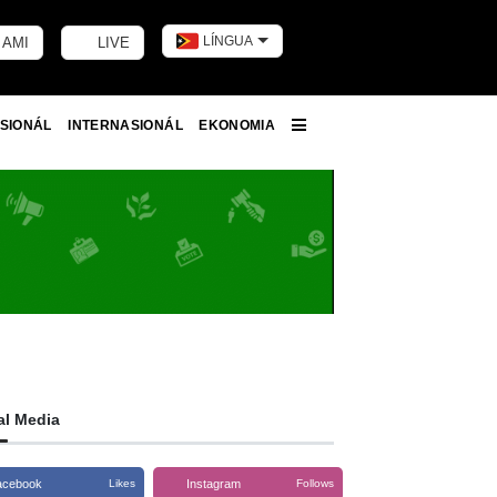
LÍNGUA
 AMI
LIVE
Toggle dark m
SIONÁL
INTERNASIONÁL
EKONOMIA
More
al Media
acebook
Instagram
Likes
Follows