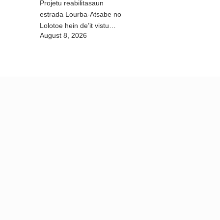
Projetu reabilitasaun
estrada Lourba-Atsabe no
Lolotoe hein de’it vistu
August 8, 2026
tribunál