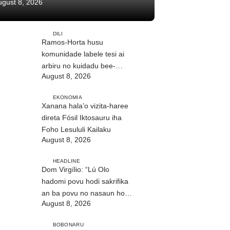
ugust 8, 2026
DILI
Ramos-Horta husu
komunidade labele tesi ai
arbiru no kuidadu bee-
August 8, 2026
matan
EKONOMIA
Xanana hala’o vizita-haree
direta Fósil Iktosauru iha
Foho Lesululi Kailaku
August 8, 2026
HEADLINE
Dom Virgílio: “Lú Olo
hadomi povu hodi sakrifika
an ba povu no nasaun ho
August 8, 2026
fuan”
BOBONARU