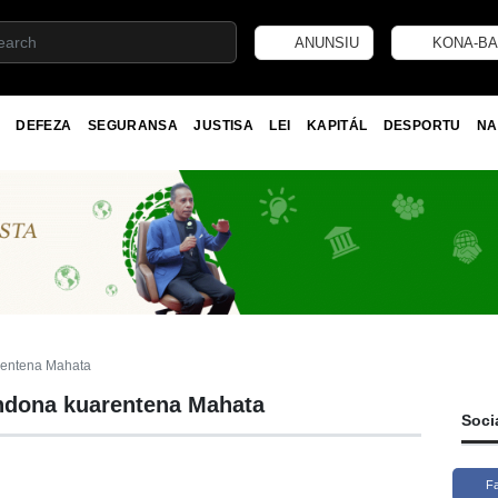
ANUNSIU
KONA-BA
DEFEZA
SEGURANSA
JUSTISA
LEI
KAPITÁL
DESPORTU
NA
rentena Mahata
ndona kuarentena Mahata
Soci
F