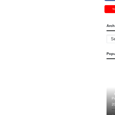
Y
Arch
Archi
Popu
P
20