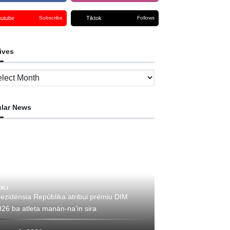
outube
Tiktok
Subscribe
Follows
ives
ves
lar News
DILI
rezidénsia Repúblika atribui prémiu DIM
26 ba atleta manán-na’in sira