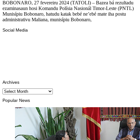
BOBONARO, 27 fevereiru 2024 (TATOLI) – Bazea bá rezultadu
ezaminasaun hosi Komandu Polísia Nasionál Timor-Leste (PNTL)
Munisípiu Bobonaro, hatudu katak bebé ne’ebé mate iha postu
administrativu Maliana, munisípiu Bobonaro,
Social Media
Facebook
Likes
Instagram
Follows
Youtube
Subscribe
Tiktok
Follows
Archives
Archives
Popular News