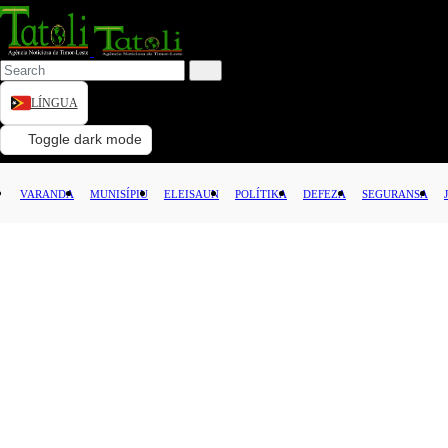
LÍNGUA
VARANDA
Toggle dark mode
MUNISÍPIU
VARANDA
MUNISÍPIU
ELEISAUN
POLÍTIKA
DEFEZA
SEGURANSA
ELEISAUN
POLÍTIKA
DEFEZA
SEGURANSA
JUSTISA
LEI