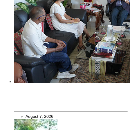
EDUKASAUN
Manorin Eskola Téknika Agríkola Natarbora aprezenta
preokupasaun ba Xefe Estadu
August 7, 2026