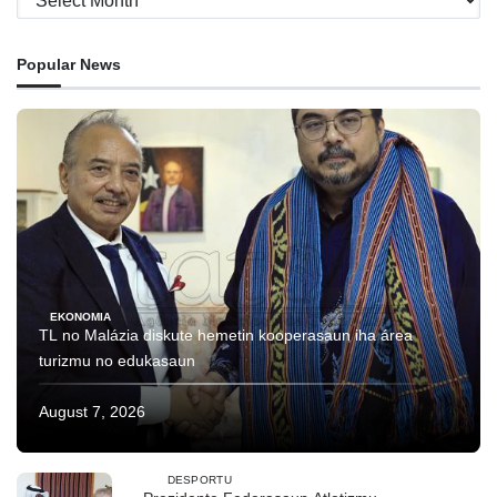
Popular News
EKONOMIA
TL no Malázia diskute hemetin kooperasaun iha área
turizmu no edukasaun
August 7, 2026
DESPORTU