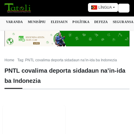
LÍNGUA
Togg
VARANDA
MUNISÍPIU
ELEISAUN
POLÍTIKA
DEFEZA
SEGURANSA
Home
Tag: PNTL covalima deporta sidadaun na’in-ida ba Indonezia
PNTL covalima deporta sidadaun na’in-ida
ba Indonezia