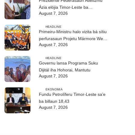
Prezidente Federasaun Atletizmu
Ázia elójia Timor-Leste ba
August 7, 2026
realizasaun DIM 2026
HEADLINE
Primeiru-Ministru halo vizita bá sítiu
perfurasaun Projetu Mármore We-
August 7, 2026
uah iha Ilimanu
HEADLINE
Governu lansa Programa Suku
Dijitál iha Hohorai, Mantutu
August 7, 2026
EKONOMIA
Fundu Petrolíferu Timor-Leste sa’e
ba billaun 18,43
August 7, 2026