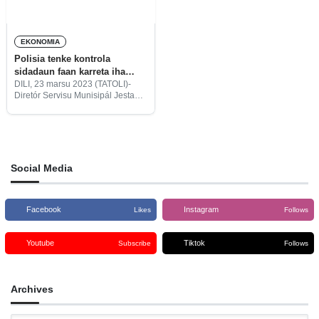
EKONOMIA
Polisia tenke kontrola
sidadaun faan karreta iha
dalan públiku
DILI, 23 marsu 2023 (TATOLI)-
Diretór Servisu Munisipál Jestaun
no Turizmu, Munisípiu Dili, Arthur
Henriques, husu ba Polisia
Nasionál Timor-Leste (PNTL)
liuhosi Diresaun Tránzitu atu
kontrola sidadaun ne’ebé maka
oras
Social Media
Facebook
Instagram
Likes
Follows
Youtube
Tiktok
Subscribe
Follows
Archives