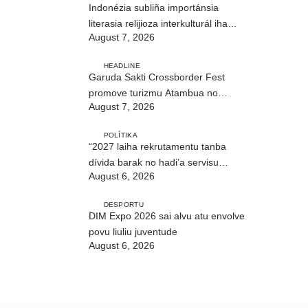
Indonézia subliña importánsia
literasia relijioza interkulturál iha
August 7, 2026
ASEAN
HEADLINE
Garuda Sakti Crossborder Fest
promove turizmu Atambua no
August 7, 2026
hametin relasaun TL–Indonézia
POLÍTIKA
“2027 laiha rekrutamentu tanba
dívida barak no hadi’a servisu
August 6, 2026
bazeia ba grau”
DESPORTU
DIM Expo 2026 sai alvu atu envolve
povu liuliu juventude
August 6, 2026