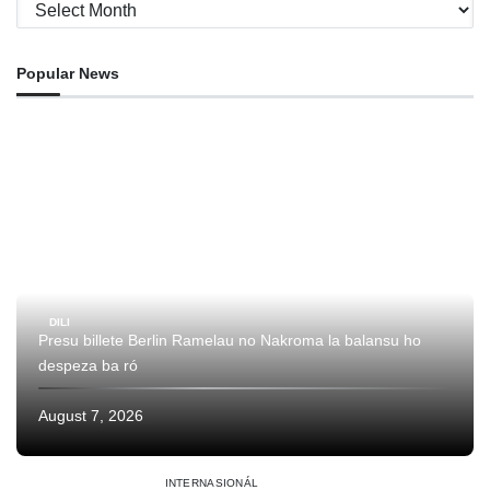
Archives
Popular News
DILI
Presu billete Berlin Ramelau no Nakroma la balansu ho
despeza ba ró
August 7, 2026
INTERNASIONÁL