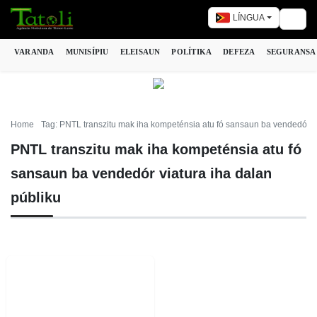
LÍNGUA
Togg
VARANDA
MUNISÍPIU
ELEISAUN
POLÍTIKA
DEFEZA
SEGURANSA
Home
Tag: PNTL transzitu mak iha kompeténsia atu fó sansaun ba vendedór vi
PNTL transzitu mak iha kompeténsia atu fó
sansaun ba vendedór viatura iha dalan
públiku