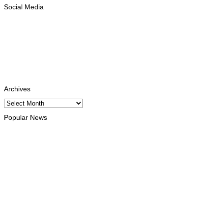
Social Media
Facebook
Likes
Instagram
Follows
Youtube
Subscribe
Tiktok
Follows
Archives
Archives
Popular News
EKONOMIA
TL no Malázia diskute hemetin kooperasaun iha área turizmu
no edukasaun
August 7, 2026
DESPORTU