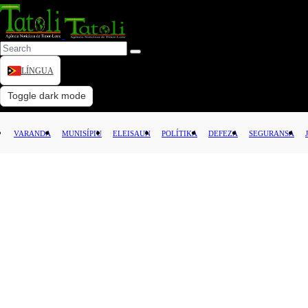
LÍNGUA
VARANDA
Toggle dark mode
MUNISÍPIU
VARANDA
MUNISÍPIU
ELEISAUN
POLÍTIKA
DEFEZA
SEGURANSA
ELEISAUN
POLÍTIKA
DEFEZA
SEGURANSA
JUSTISA
LEI