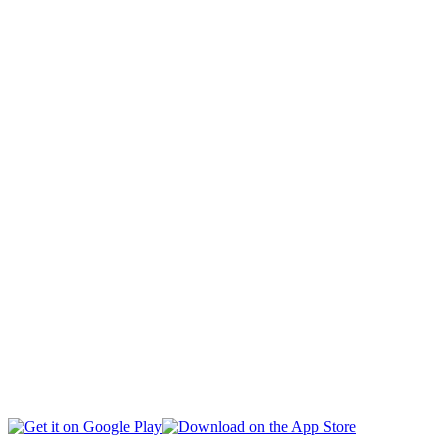
KAPITÁL
DESPORTU
NASIONÁL
INTERNASIONÁL
EKONOMIA
EDUKASAUN
SAÚDE
MULTIMÉDIA
LIVE TV