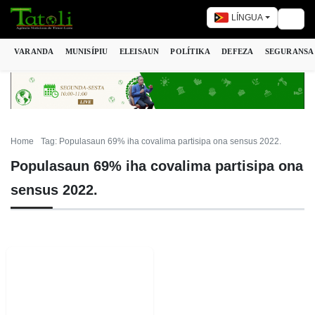
LÍNGUA
Togg
VARANDA
MUNISÍPIU
ELEISAUN
POLÍTIKA
DEFEZA
SEGURANSA
Home
Tag: Populasaun 69% iha covalima partisipa ona sensus 2022.
Populasaun 69% iha covalima partisipa ona
sensus 2022.