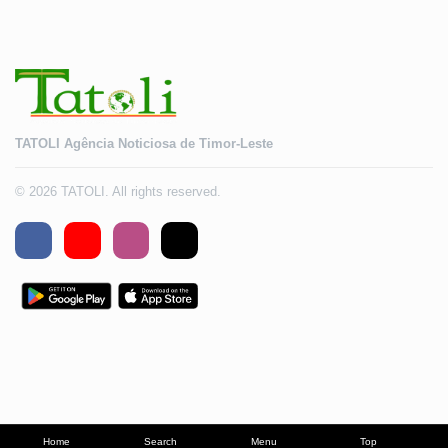
TATOLI Agência Noticiosa de Timor-Leste
© 2026 TATOLI. All rights reserved.
Home
Search
Menu
Top