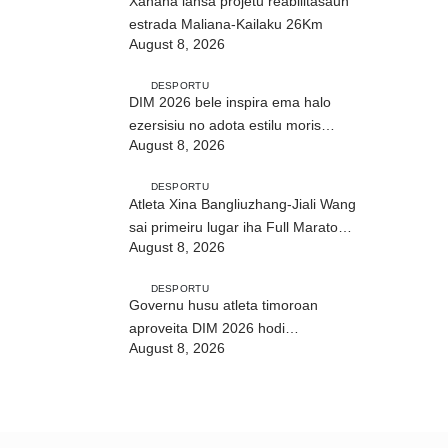
Xanana lansa projetu reabilitasaun
estrada Maliana-Kailaku 26Km
August 8, 2026
DESPORTU
DIM 2026 bele inspira ema halo
ezersisiu no adota estilu moris
August 8, 2026
saudável
DESPORTU
Atleta Xina Bangliuzhang-Jiali Wang
sai primeiru lugar iha Full Maratona
August 8, 2026
42Km
DESPORTU
Governu husu atleta timoroan
aproveita DIM 2026 hodi
August 8, 2026
dezenvolve kapasidade