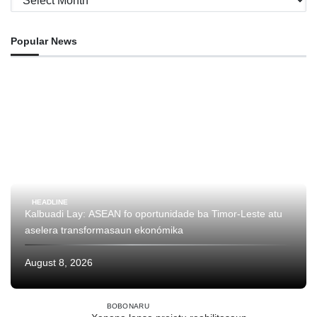
Popular News
HEADLINE
Kalbuadi Lay: ASEAN fo oportunidade ba Timor-Leste atu
aselera transformasaun ekonómika
August 8, 2026
BOBONARU