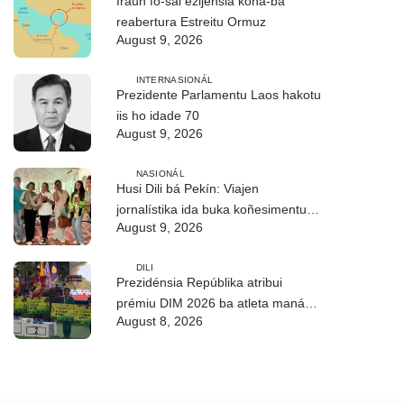
Iraun fó-sai ezijénsia kona-ba
reabertura Estreitu Ormuz
August 9, 2026
INTERNASIONÁL
Prezidente Parlamentu Laos hakotu
iis ho idade 70
August 9, 2026
NASIONÁL
Husi Dili bá Pekín: Viajen
jornalístika ida buka koñesimentu
August 9, 2026
foun (Parte I)
DILI
Prezidénsia Repúblika atribui
prémiu DIM 2026 ba atleta manán-
August 8, 2026
na’in sira