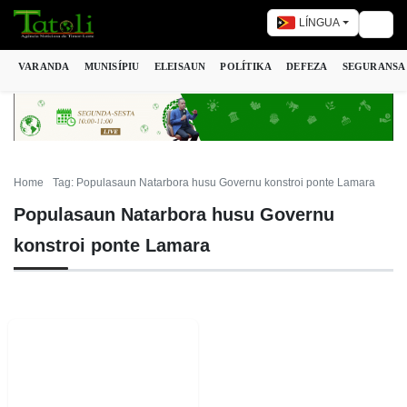
LÍNGUA
Togg
VARANDA
MUNISÍPIU
ELEISAUN
POLÍTIKA
DEFEZA
SEGURANSA
Home
Tag: Populasaun Natarbora husu Governu konstroi ponte Lamara
Populasaun Natarbora husu Governu
konstroi ponte Lamara