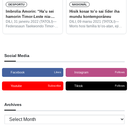
DESPORTU
NASIONÁL
Imbrolia Amorin: “Ha’u sei
Hisik kosar to’o sai líder iha
hamorin Timor-Leste nia-
mundu kontemporáneu
naran iha SEA Games”
DILI, 31 janeiru 2022 (TATOLI)—
DILI, 09 marsu 2021 (TATOLI)—
Federasaun Taekwondo Timor-
Moris hosi família to’os-atan, ejize
Leste (FTTL), hili atleta Timór-oan
Fátima Odete da Cruz Monteiro,
Imbrolia Amorin, tama lista
hisik kosar no homan vontade
selesaun nasionál atu kompete
hodi enfrenta situasaun mundu
iha SEA Games, fulan-maiu iha
nian.
Vietname.
Social Media
Facebook
Instagram
Likes
Follows
Youtube
Tiktok
Subscribe
Follows
Archives
Archives