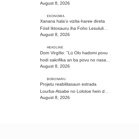
August 8, 2026
matan
EKONOMIA
Xanana hala’o vizita-haree direta
Fósil Iktosauru iha Foho Lesululi
August 8, 2026
Kailaku
HEADLINE
Dom Virgílio: “Lú Olo hadomi povu
hodi sakrifika an ba povu no nasaun
August 8, 2026
ho fuan”
BOBONARU
Projetu reabilitasaun estrada
Lourba-Atsabe no Lolotoe hein de’it
August 8, 2026
vistu tribunál