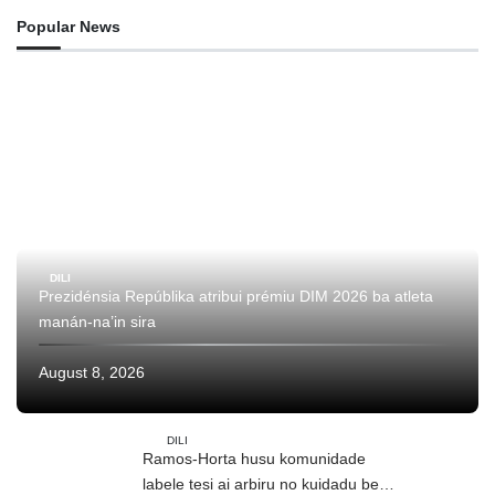
Popular News
DILI
Prezidénsia Repúblika atribui prémiu DIM 2026 ba atleta
manán-na’in sira
August 8, 2026
DILI
Ramos-Horta husu komunidade
labele tesi ai arbiru no kuidadu bee-