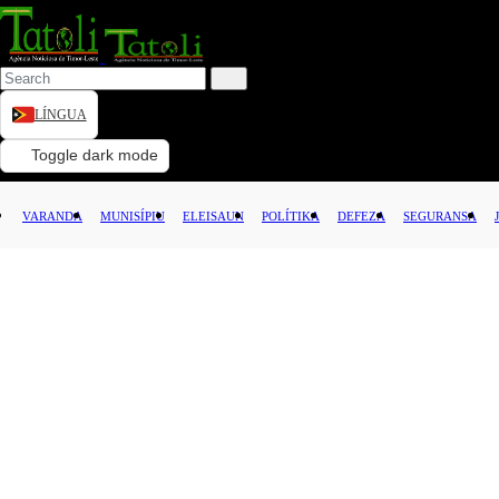
LÍNGUA
VARANDA
Toggle dark mode
MUNISÍPIU
VARANDA
MUNISÍPIU
ELEISAUN
POLÍTIKA
DEFEZA
SEGURANSA
ELEISAUN
POLÍTIKA
DEFEZA
SEGURANSA
JUSTISA
LEI