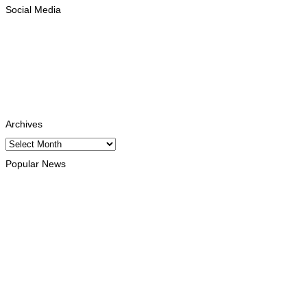
Social Media
Facebook
Likes
Instagram
Follows
Youtube
Subscribe
Tiktok
Follows
Archives
Archives
Popular News