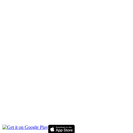
KAPITÁL
DESPORTU
NASIONÁL
INTERNASIONÁL
EKONOMIA
EDUKASAUN
SAÚDE
MULTIMÉDIA
LIVE TV