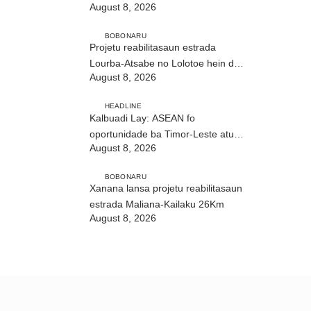
August 8, 2026
ho fuan”
BOBONARU
Projetu reabilitasaun estrada
Lourba-Atsabe no Lolotoe hein de’it
August 8, 2026
vistu tribunál
HEADLINE
Kalbuadi Lay: ASEAN fo
oportunidade ba Timor-Leste atu
August 8, 2026
aselera transformasaun ekonómika
BOBONARU
Xanana lansa projetu reabilitasaun
estrada Maliana-Kailaku 26Km
August 8, 2026