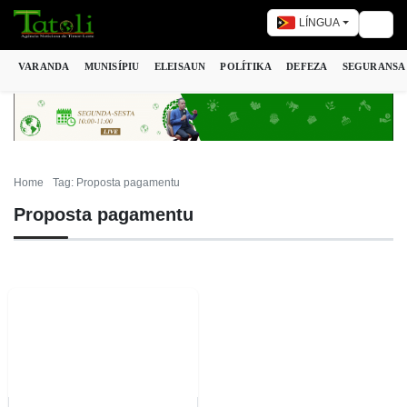
LÍNGUA
Togg
VARANDA
MUNISÍPIU
ELEISAUN
POLÍTIKA
DEFEZA
SEGURANSA
Home
Tag: Proposta pagamentu
Proposta pagamentu