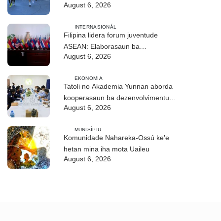
August 6, 2026
Internasionál Dili
INTERNASIONÁL
Filipina lidera forum juventude
ASEAN: Elaborasaun ba
August 6, 2026
deklarasaun reziliénsia dijitál
EKONOMIA
Tatoli no Akademia Yunnan aborda
kooperasaun ba dezenvolvimentu
August 6, 2026
no troka informasaun
MUNISÍPIU
Komunidade Nahareka-Ossú ke’e
hetan mina iha mota Uaileu
August 6, 2026