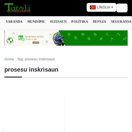
LÍNGUA
Togg
VARANDA
MUNISÍPIU
ELEISAUN
POLÍTIKA
DEFEZA
SEGURANSA
Home
Tag: prosesu inskrisaun
prosesu inskrisaun