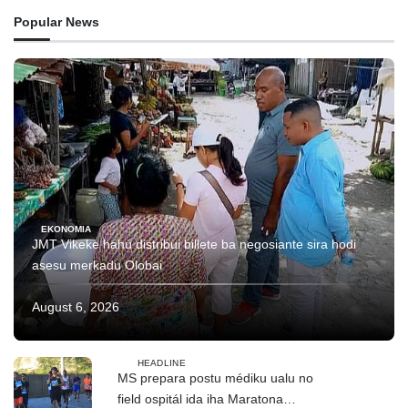
Popular News
EKONOMIA
JMT Vikeke hahú distribui billete ba negosiante sira hodi
asesu merkadu Olobai
August 6, 2026
HEADLINE
MS prepara postu médiku ualu no
field ospitál ida iha Maratona