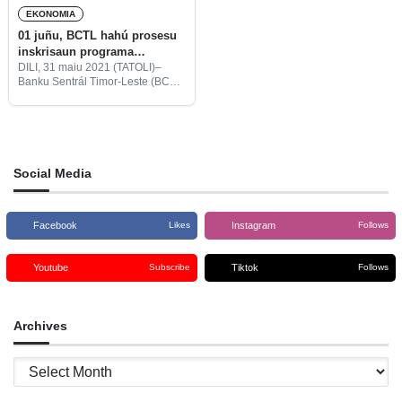
EKONOMIA
01 juñu, BCTL hahú prosesu
inskrisaun programa
Moratóriu Kréditu
DILI, 31 maiu 2021 (TATOLI)–
Banku Sentrál Timor-Leste (BCTL,
sigla portugés) ofisialmente
anunsia, hahú aban loke
inskrisaun ba programa Moratóriu
Kréditu.
Social Media
Facebook
Instagram
Likes
Follows
Youtube
Tiktok
Subscribe
Follows
Archives
Archives