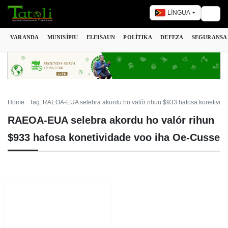
LÍNGUA
Togg
VARANDA
MUNISÍPIU
ELEISAUN
POLÍTIKA
DEFEZA
SEGURANSA
Home
Tag: RAEOA-EUA selebra akordu ho valór rihun $933 hafosa konetivid
RAEOA-EUA selebra akordu ho valór rihun
$933 hafosa konetividade voo iha Oe-Cusse