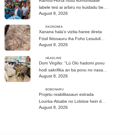
Ramos-Horta husu komunidade
labele tesi ai arbiru no kuidadu bee-
August 8, 2026
matan
EKONOMIA
Xanana hala’o vizita-haree direta
Fósil Iktosauru iha Foho Lesululi
August 8, 2026
Kailaku
HEADLINE
Dom Virgílio: “Lú Olo hadomi povu
hodi sakrifika an ba povu no nasaun
August 8, 2026
ho fuan”
BOBONARU
Projetu reabilitasaun estrada
Lourba-Atsabe no Lolotoe hein de’it
August 8, 2026
vistu tribunál