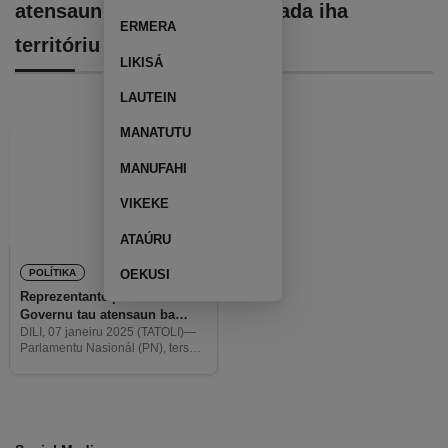
atensaun ba kondisaun estrada iha
ERMERA
territóriu
LIKISÁ
LAUTEIN
MANATUTU
MANUFAHI
VIKEKE
ATAÚRU
POLÍTIKA
OEKUSI
Reprezentante povu husu
Governu tau atensaun ba
kondisaun infraestrutura
DILI, 07 janeiru 2025 (TATOLI)—
Parlamentu Nasionál (PN), tersa
bázika
ne’e, hala’o reuniaun sesaun
plenária dahuluk ba tinan 2025.
Durante halo intervensaun,
reprezentante povu aprezenta
preokupasaun povu nian kona-ba
kondisaun infraestrutura