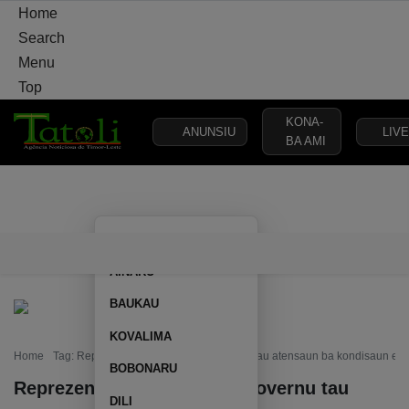
Home
Search
Menu
Top
KONA-
ANUNSIU
LIVE
BA AMI
VARANDA
MUNISÍPIU
ELEISAUN
POLÍTIKA
DEFEZA
AILEU
VARANDA
MUNISÍPIU
ELEISAUN
POLÍTIKA
DEFEZA
AINARU
BAUKAU
KOVALIMA
Home
Tag: Reprezentante povu husu Governu tau atensaun ba kondisaun estrad
BOBONARU
Reprezentante povu husu Governu tau
DILI