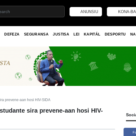
ANUNSIU
KONA-BA
DEFEZA
SEGURANSA
JUSTISA
LEI
KAPITÁL
DESPORTU
NA
ira prevene-aan hosi HIV-SIDA
tudante sira prevene-aan hosi HIV-
Soci
F