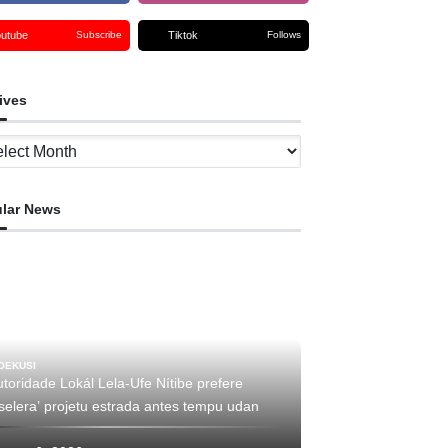
outube
Tiktok
Subscribe
Follows
ives
ves
lar News
OEKUSI
toridade Lokál Lela-Ufe Nítibe prefere
selera’ projetu estrada antes tempu udan