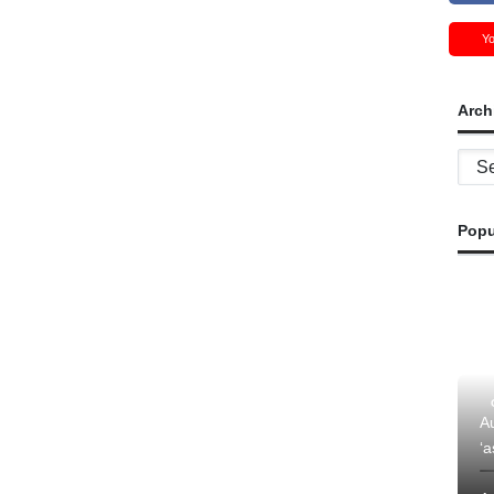
Y
Arch
Archi
Popu
Au
‘a