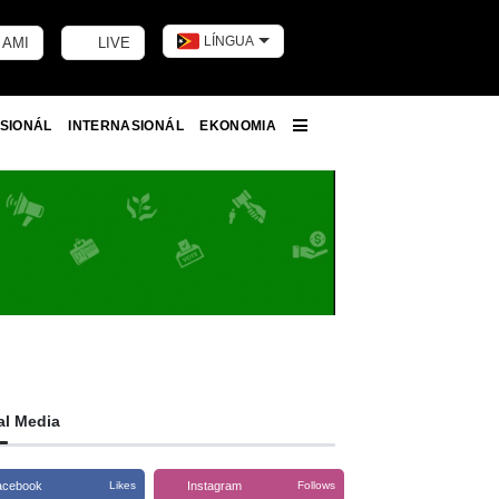
LÍNGUA
 AMI
LIVE
Toggle dark m
SIONÁL
INTERNASIONÁL
EKONOMIA
More
al Media
acebook
Instagram
Likes
Follows