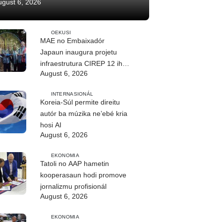
ugust 6, 2026
OEKUSI
MAE no Embaixadór
Japaun inaugura projetu
infraestrutura CIREP 12 iha
August 6, 2026
Nítibe
INTERNASIONÁL
Koreia-Súl permite direitu
autór ba múzika ne’ebé kria
hosi AI
August 6, 2026
EKONOMIA
Tatoli no AAP hametin
kooperasaun hodi promove
jornalizmu profisionál
August 6, 2026
EKONOMIA