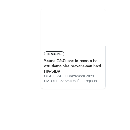
HEADLINE
Saúde Oé-Cusse fó hanoin ba
estudante sira prevene-aan hosi
HIV-SIDA
OÉ-CUSSE, 11 dezembru 2023
(TATOLI – Servisu Saúde Rejiaun
dministrativa Espesiál Oé-Cusse
Ambeno (RAEOA), sensibiliza
impaktu moras HIV-SIDA ba
estudante sira iha Eskola Tékniku
Vokasionál (ETV) Palaban.