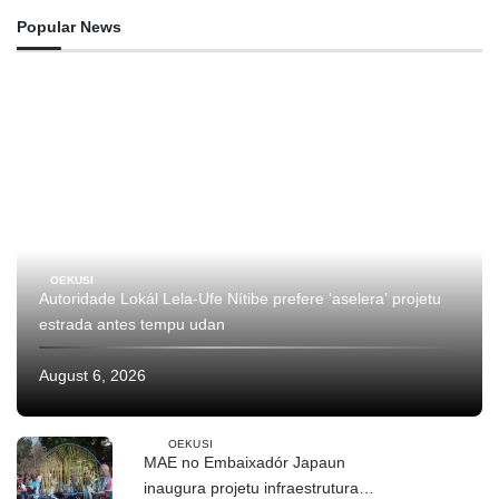
Popular News
OEKUSI
Autoridade Lokál Lela-Ufe Nítibe prefere ‘aselera’ projetu
estrada antes tempu udan
August 6, 2026
OEKUSI
MAE no Embaixadór Japaun
inaugura projetu infraestrutura