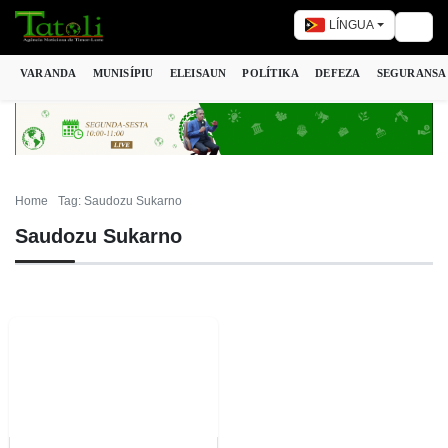
LÍNGUA
Togg
VARANDA
MUNISÍPIU
ELEISAUN
POLÍTIKA
DEFEZA
SEGURANSA
Home
Tag: Saudozu Sukarno
Saudozu Sukarno