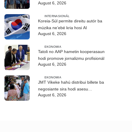
August 6, 2026
CIREP 12 iha Nítibe
INTERNASIONÁL
Koreia-Súl permite direitu autór ba
múzika ne’ebé kria hosi AI
August 6, 2026
EKONOMIA
Tatoli no AAP hametin kooperasaun
hodi promove jornalizmu profisionál
August 6, 2026
EKONOMIA
JMT Vikeke hahú distribui billete ba
negosiante sira hodi asesu
August 6, 2026
merkadu Olobai