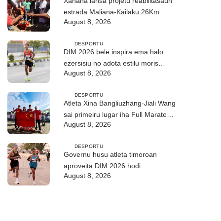
Xanana lansa projetu reabilitasaun
estrada Maliana-Kailaku 26Km
August 8, 2026
DESPORTU
DIM 2026 bele inspira ema halo
ezersisiu no adota estilu moris
August 8, 2026
saudável
DESPORTU
Atleta Xina Bangliuzhang-Jiali Wang
sai primeiru lugar iha Full Maratona
August 8, 2026
42Km
DESPORTU
Governu husu atleta timoroan
aproveita DIM 2026 hodi
August 8, 2026
dezenvolve kapasidade