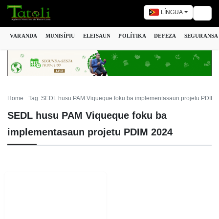
LÍNGUA
Togg
VARANDA
MUNISÍPIU
ELEISAUN
POLÍTIKA
DEFEZA
SEGURANSA
Home
Tag: SEDL husu PAM Viqueque foku ba implementasaun projetu PDIM 
SEDL husu PAM Viqueque foku ba
implementasaun projetu PDIM 2024