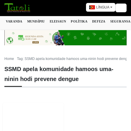
LÍNGUA
Togg
VARANDA
MUNISÍPIU
ELEISAUN
POLÍTIKA
DEFEZA
SEGURANSA
Home
Tag: SSMD apela komunidade hamoos uma-ninin hodi prevene dengu
SSMD apela komunidade hamoos uma-
ninin hodi prevene dengue