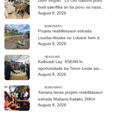
Dom Virgílio: “Lú Olo hadomi povu
hodi sakrifika an ba povu no nasaun
August 8, 2026
ho fuan”
BOBONARU
Projetu reabilitasaun estrada
Lourba-Atsabe no Lolotoe hein de’it
August 8, 2026
vistu tribunál
HEADLINE
Kalbuadi Lay: ASEAN fo
oportunidade ba Timor-Leste atu
August 8, 2026
aselera transformasaun ekonómika
BOBONARU
Xanana lansa projetu reabilitasaun
estrada Maliana-Kailaku 26Km
August 8, 2026