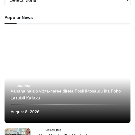
Popular News
EKONOMIA
Xanana hala’o vizita-haree direta Fósil Iktosauru iha Foho
Lesululi Kailaku
August 8, 2026
HEADLINE