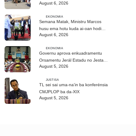
August 6, 2026
partisipa DIM 2026
EKONOMIA
Semana Matak, Ministru Marcos
husu ema hotu kuda ai-oan hodi
August 6, 2026
proteje biodiversidade
EKONOMIA
Governu aprova enkuadramentu
Orsamentu Jerál Estadu no Jestaun
August 5, 2026
Finanseira Públika
JUSTISA
TL sei sai uma-na’in ba konferénsia
CMJPLOP ba da-XIX
August 5, 2026