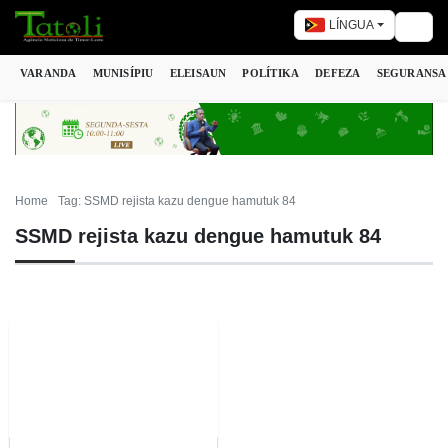
LÍNGUA
Togg
VARANDA
MUNISÍPIU
ELEISAUN
POLÍTIKA
DEFEZA
SEGURANSA
Home
Tag: SSMD rejista kazu dengue hamutuk 84
SSMD rejista kazu dengue hamutuk 84