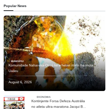
Popular News
MUNISÍPIU
Komunidade Nahareka-Ossú ke’e hetan mina iha mota
Uaileu
August 6, 2026
EKONOMIA
Kontinjente Forsa Defeza Austrália
no atleta ultra-maratona Jacqui Bell