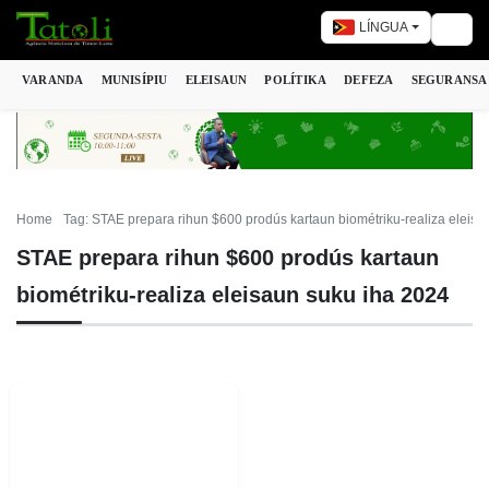
LÍNGUA
Togg
VARANDA
MUNISÍPIU
ELEISAUN
POLÍTIKA
DEFEZA
SEGURANSA
Home
Tag: STAE prepara rihun $600 prodús kartaun biométriku-realiza eleisa
STAE prepara rihun $600 prodús kartaun
biométriku-realiza eleisaun suku iha 2024