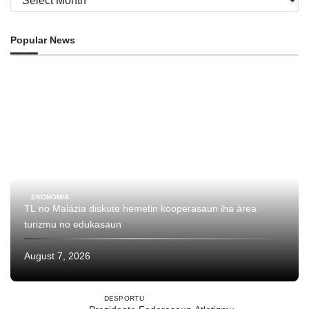
Popular News
EKONOMIA
TL no Malázia diskute hemetin kooperasaun iha área
turizmu no edukasaun
August 7, 2026
DESPORTU