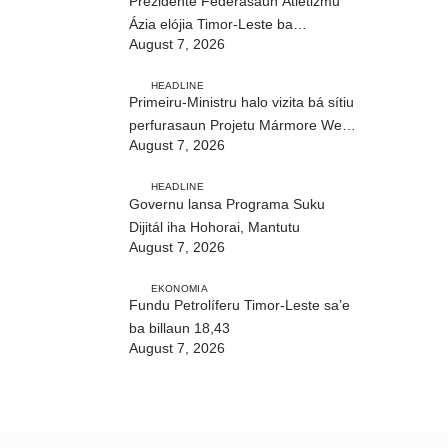
Prezidente Federasaun Atletizmu
Ázia elójia Timor-Leste ba
August 7, 2026
realizasaun DIM 2026
HEADLINE
Primeiru-Ministru halo vizita bá sítiu
perfurasaun Projetu Mármore We-
August 7, 2026
uah iha Ilimanu
HEADLINE
Governu lansa Programa Suku
Dijitál iha Hohorai, Mantutu
August 7, 2026
EKONOMIA
Fundu Petrolíferu Timor-Leste sa’e
ba billaun 18,43
August 7, 2026